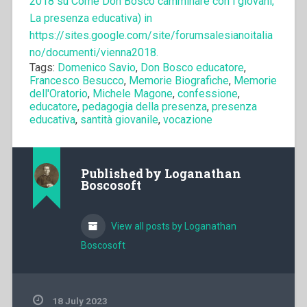
2018 su Come Don Bosco camminare con i giovani,
La presenza educativa) in
https://sites.google.com/site/forumsalesianoitalia
no/documenti/vienna2018.
Tags:
Domenico Savio
,
Don Bosco educatore
,
Francesco Besucco
,
Memorie Biografiche
,
Memorie
dell'Oratorio
,
Michele Magone
,
confessione
,
educatore
,
pedagogia della presenza
,
presenza
educativa
,
santità giovanile
,
vocazione
Published by
Loganathan
Boscosoft
View all posts by Loganathan
Boscosoft
18 July 2023