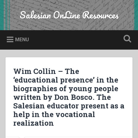
Skip
to
Salesian OnLine Resources
Search
content
MENU
Wim Collin – The
‘educational presence’ in the
biographies of young people
written by Don Bosco. The
Salesian educator present as a
help in the vocational
realization