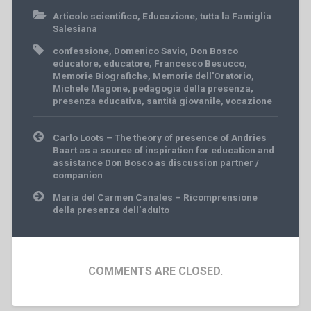
Articolo scientifico
,
Educazione
,
tutta la Famiglia
Salesiana
confessione
,
Domenico Savio
,
Don Bosco
educatore
,
educatore
,
Francesco Besucco
,
Memorie Biografiche
,
Memorie dell'Oratorio
,
Michele Magone
,
pedagogia della presenza
,
presenza educativa
,
santità giovanile
,
vocazione
Post
Carlo Loots – The theory of presence of Andries
navigation
Baart as a source of inspiration for education and
assistance Don Bosco as discussion partner /
companion
María del Carmen Canales – Ricomprensione
della presenza dell’adulto
COMMENTS ARE CLOSED.