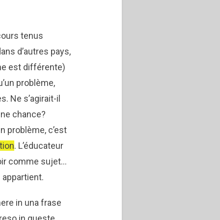
scours tenus
ans d’autres pays,
e est différente)
u’un problème,
 Ne s’agirait-il
 une chance?
n problème, c’est
tion
. L’éducateur
 voir comme sujet…
 appartient.
ere in una frase
reso in queste