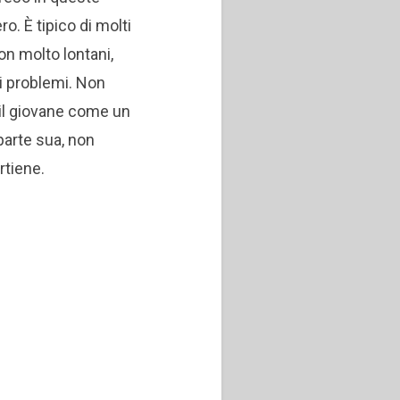
. È tipico di molti
on molto lontani,
di problemi. Non
 il giovane come un
 parte sua, non
rtiene.