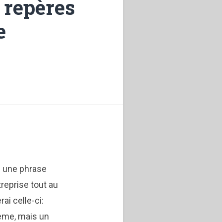
 repères
e
en une phrase
treprise tout au
ai celle-ci:
lème, mais un