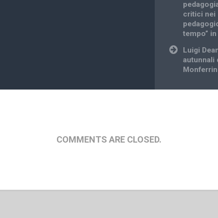
pedagogia
critici ne
pedagogic
tempo” in
Luigi Dea
autunnali 
Monferrin
COMMENTS ARE CLOSED.