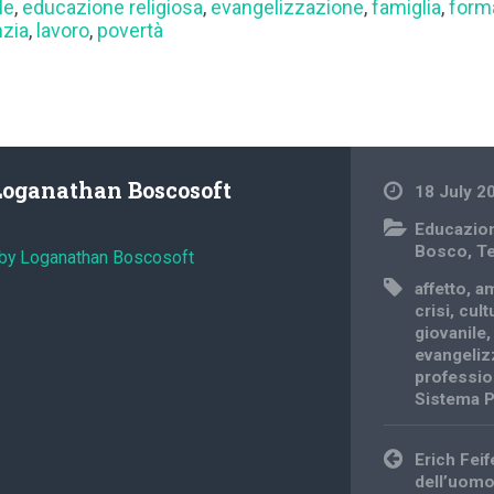
le
,
educazione religiosa
,
evangelizzazione
,
famiglia
,
form
nzia
,
lavoro
,
povertà
Loganathan Boscosoft
18 July 2
Educazio
Bosco
,
Te
 by Loganathan Boscosoft
affetto
,
am
crisi
,
cult
giovanile
evangeliz
professio
Sistema P
Post
Erich Feif
navigation
dell’uom