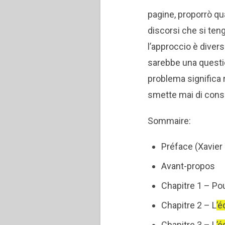
pagine, proporrò qu
discorsi che si teng
l’approccio è diver
sarebbe una questio
problema significa 
smette mai di consi
Sommaire:
Préface (Xavier
Avant-propos
Chapitre 1 – Pou
Chapitre 2 – L
’é
Chapitre 3 – L
’é