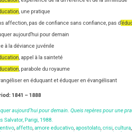
ducation
, une pratique
ns affection, pas de confiance sans confiance, pas d
’édu
uquer aujourd’hui pour demain
e à la déviance juvénile
ducation
, appel à la sainteté
ducation
, parabole du royaume
angéliser en éduquant et éduquer en évangélisant
riod: 1841 – 1888
quer aujourd’hui pour demain. Queis repères pour une pra
s Salvator, Parigi, 1988.
entivo
,
affetto
,
amore educativo
,
apostolato
,
crisi
,
cultura