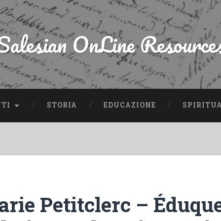
Salesian OnLine Resource
NTI
STORIA
EDUCAZIONE
SPIRITU
rie Petitclerc – Éduqu