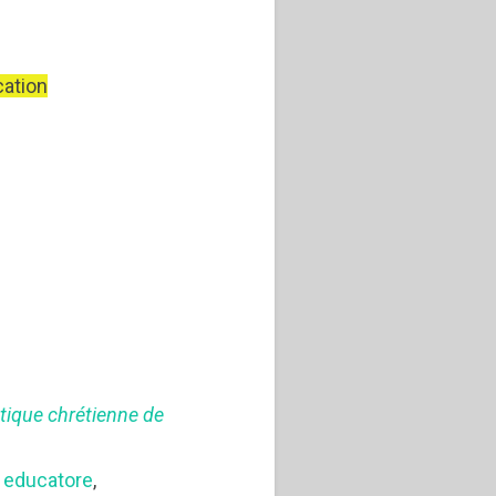
cation
tique chrétienne de
,
educatore
,