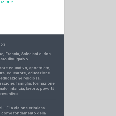
azione
023
ne
,
Francia
,
Salesiani di don
sto divulgativo
ore educativo
,
apostolato
,
ura
,
educatore
,
educazione
,
educazione religiosa
,
zazione
,
famiglia
,
formazione
nale
,
infanzia
,
lavoro
,
povertà
,
reventivo
el – “La visione cristiana
o come fondamento della