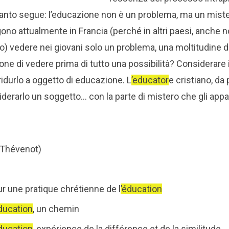
anto segue: l’educazione non è un problema, ma un mistero
ono attualmente in Francia (perché in altri paesi, anche n
so) vedere nei giovani solo un problema, una moltitudine 
ne di vedere prima di tutto una possibilità? Considerare
ridurlo a oggetto di educazione. L
’educator
e cristiano, da
derarlo un soggetto… con la parte di mistero che gli appa
 Thévenot)
r une pratique chrétienne de l
’éducation
ducation
, un chemin
ducation
, expérience de la différence et de la similitude