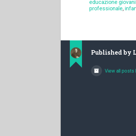
educazione giovani
professionale
,
infa
Published by
View all posts