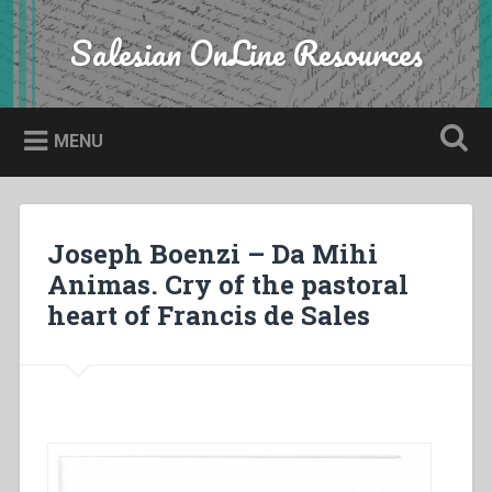
Skip
to
Salesian OnLine Resources
Search
content
MENU
Joseph Boenzi – Da Mihi
Animas. Cry of the pastoral
heart of Francis de Sales