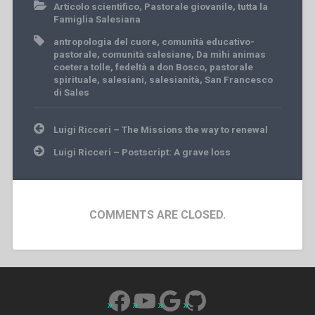
Articolo scientifico
,
Pastorale giovanile
,
tutta la
Famiglia Salesiana
antropologia del cuore
,
comunità educativo-
pastorale
,
comunità salesiane
,
Da mihi animas
coetera tolle
,
fedeltà a don Bosco
,
pastorale
spirituale
,
salesiani
,
salesianità
,
San Francesco
di Sales
Post
Luigi Ricceri – The Missions the way to renewal
navigation
Luigi Ricceri – Postscript: A grave loss
COMMENTS ARE CLOSED.
Facebook
YouTube
Google
GitHub