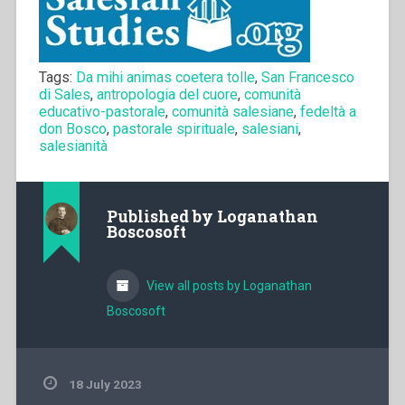
Tags:
Da mihi animas coetera tolle
,
San Francesco
di Sales
,
antropologia del cuore
,
comunità
educativo-pastorale
,
comunità salesiane
,
fedeltà a
don Bosco
,
pastorale spirituale
,
salesiani
,
salesianità
Published by
Loganathan
Boscosoft
View all posts by Loganathan
Boscosoft
18 July 2023