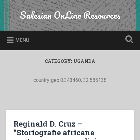
Skip
to
Salesian OnLine Resources
Search
content
MENU
CATEGORY:
UGANDA
country|geo:0.343460, 32.585138
Reginald D. Cruz –
“Storiografie africane