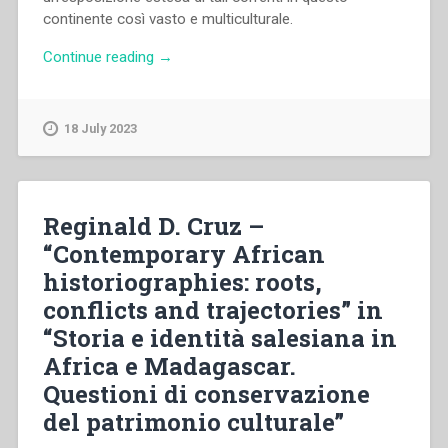
continente così vasto e multiculturale.
“Reginald
Continue reading
→
D.
Cruz
–
18 July 2023
“Storiografie
africane
contemporanee:
radici,
Reginald D. Cruz –
conflitti
“Contemporary African
e
historiographies: roots,
traiettorie”
in
conflicts and trajectories” in
“Storia
“Storia e identità salesiana in
e
Africa e Madagascar.
identità
salesiana
Questioni di conservazione
in
del patrimonio culturale”
Africa