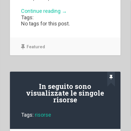
“Indice
Continue reading
→
delle
Tags:
categorie”
No tags for this post.
Featured
In seguito sono
visualizzate le singole
risorse
Tags:
risorse