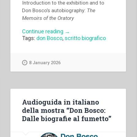
Introduction to the exhibition and to
Don Bosco’s autobiography:
The
Memoirs of the Oratory
“English
Continue reading
→
audio
Tags:
don Bosco
,
scritto biografico
guide
for
the
exhibition
8 January 2026
‘Don
Bosco:
From
biographies
to
Audioguida in italiano
comics’”
della mostra “Don Bosco:
Dalle biografie al fumetto”