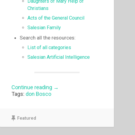
Daughters of Mary Help of
Christians
Acts of the General Council
Salesian Family
Search all the resources:
List of all categories
Salesian Artificial Intelligence
“Resources
Continue reading
→
in
Tags:
don Bosco
English”
Featured