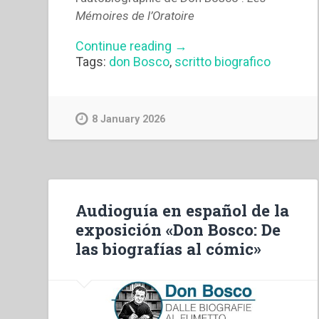
Mémoires de l’Oratoire
“Audioguide
Continue reading
→
en
Tags:
don Bosco
,
scritto biografico
français
de
l’exposition
«Don
8 January 2026
Bosco
:
des
biographies
à
Audioguía en español de la
la
bande
exposición «Don Bosco: De
dessinée»”
las biografías al cómic»