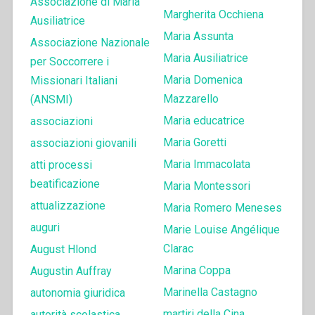
Associazione di Maria
Margherita Occhiena
Ausiliatrice
Maria Assunta
Associazione Nazionale
Maria Ausiliatrice
per Soccorrere i
Maria Domenica
Missionari Italiani
Mazzarello
(ANSMI)
Maria educatrice
associazioni
Maria Goretti
associazioni giovanili
Maria Immacolata
atti processi
beatificazione
Maria Montessori
attualizzazione
Maria Romero Meneses
auguri
Marie Louise Angélique
Clarac
August Hlond
Marina Coppa
Augustin Auffray
Marinella Castagno
autonomia giuridica
martiri della Cina
autorità scolastica