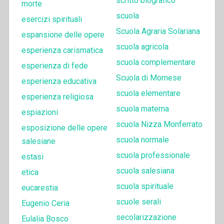
scritto biografico
morte
scuola
esercizi spirituali
Scuola Agraria Solariana
espansione delle opere
scuola agricola
esperienza carismatica
scuola complementare
esperienza di fede
Scuola di Mornese
esperienza educativa
scuola elementare
esperienza religiosa
scuola materna
espiazioni
scuola Nizza Monferrato
esposizione delle opere
scuola normale
salesiane
scuola professionale
estasi
scuola salesiana
etica
scuola spirituale
eucarestia
scuole serali
Eugenio Ceria
secolarizzazione
Eulalia Bosco