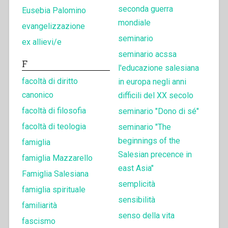
seconda guerra
Eusebia Palomino
mondiale
evangelizzazione
seminario
ex allievi/e
seminario acssa
F
l'educazione salesiana
facoltà di diritto
in europa negli anni
canonico
difficili del XX secolo
facoltà di filosofia
seminario "Dono di sé"
facoltà di teologia
seminario "The
beginnings of the
famiglia
Salesian precence in
famiglia Mazzarello
east Asia"
Famiglia Salesiana
semplicità
famiglia spirituale
sensibilità
familiarità
senso della vita
fascismo