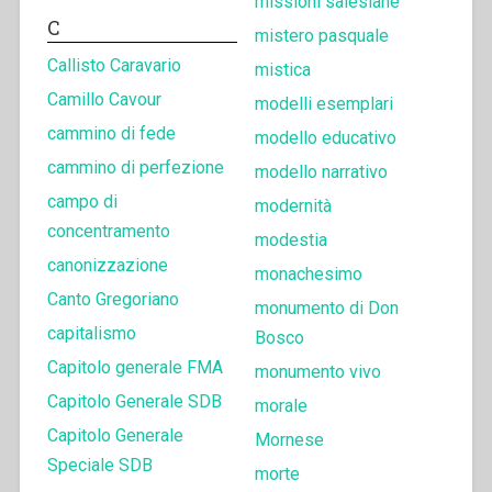
missioni salesiane
C
mistero pasquale
Callisto Caravario
mistica
Camillo Cavour
modelli esemplari
cammino di fede
modello educativo
cammino di perfezione
modello narrativo
campo di
modernità
concentramento
modestia
canonizzazione
monachesimo
Canto Gregoriano
monumento di Don
capitalismo
Bosco
Capitolo generale FMA
monumento vivo
Capitolo Generale SDB
morale
Capitolo Generale
Mornese
Speciale SDB
morte