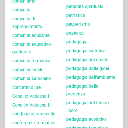
comunismo
paternità spirituale
comunità
patristica
comunità di
pauperismo
apprendimento
pazienza
comunità educante
pedagogia
comunità educativo-
pedagogia cattolica
pastorale
pedagogia dei doveri
comunità formativa
pedagogia della gioia
comunità locali
pedagogia dell'ambiente
comunità salesiane
pedagogia della
concetto di sé
presenza
Concilio Vaticano I
pedagogia del tempo
Concilio Vaticano II
libero
condizione femminile
pedagogia evolutiva
conferenze formative