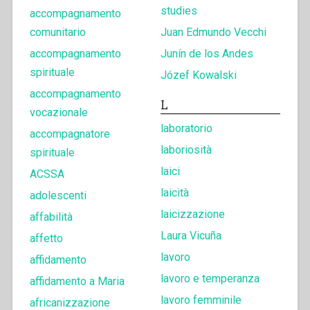
studies
accompagnamento
comunitario
Juan Edmundo Vecchi
accompagnamento
Junín de los Andes
spirituale
Józef Kowalski
accompagnamento
L
vocazionale
laboratorio
accompagnatore
laboriosità
spirituale
laici
ACSSA
laicità
adolescenti
laicizzazione
affabilità
Laura Vicuña
affetto
lavoro
affidamento
lavoro e temperanza
affidamento a Maria
lavoro femminile
africanizzazione