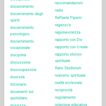
raccomandazioni
discernimento
radio
discernimento degli
Raffaele Piperni
spiriti
ragazzi/e
discernimento
ragionevolezza
psicologico
rapporto con Dio
discernimento
rapporto con il reale
vocazionale
rapporto storico-
disciplina
spirituale
discussione
Ratio Studiorum
disoccupazione
realismo spirituale
diversità
realtà ecclesiale
dizionario
reciprocità
documenti sul
regolamento
quotidiano
relazione educativa
dolcezza