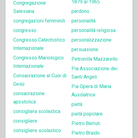
1879 al 1965
Congregazione
Salesiana
perdono
congregazioni femminili
personalità
congresso
personalità religiosa
Congresso Catechistico
personalizzazione
Internazionale
persuasione
Congresso Mariologico
Petronilla Mazzarello
Internazionale
Pia Associazione dei
Consacrazione al Cuor di
Santi Angeli
Gesù
Pia Opera di Maria
consacrazione
Ausiliatrice
apostolica
pietà
consigliera scolastica
pietà popolare
consigliere
Pietro Berruti
consigliere scolastico
Pietro Braido