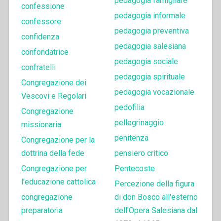
pedagogia famigliare
confessione
pedagogia informale
confessore
pedagogia preventiva
confidenza
pedagogia salesiana
confondatrice
pedagogia sociale
confratelli
pedagogia spirituale
Congregazione dei
pedagogia vocazionale
Vescovi e Regolari
pedofilia
Congregazione
pellegrinaggio
missionaria
penitenza
Congregazione per la
dottrina della fede
pensiero critico
Congregazione per
Pentecoste
l’educazione cattolica
Percezione della figura
congregazione
di don Bosco all'esterno
preparatoria
dell'Opera Salesiana dal