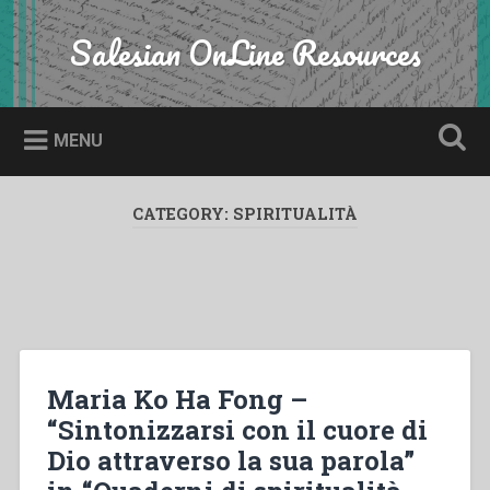
Skip
to
Salesian OnLine Resources
Search
content
MENU
CATEGORY:
SPIRITUALITÀ
Maria Ko Ha Fong –
“Sintonizzarsi con il cuore di
Dio attraverso la sua parola”