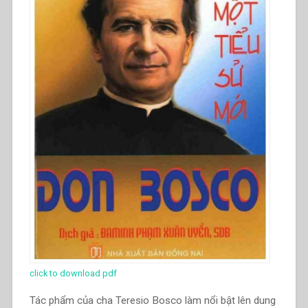
1984)
una
vita
sigillata
dall’amore”
in
“Quaderni
di
spiritualità
salesiana.
Nuova
serie-
5””
click to download pdf
Tác phẩm của cha Teresio Bosco làm nổi bật lên dung