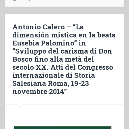
“Futuro
del
carisma
di
Antonio Calero – “La
Don
dimensión mistica en la beata
Bosco
Eusebia Palomino” in
a
partire
“Sviluppo del carisma di Don
dal
Bosco fino alla metà del
Concilio
secolo XX. Atti del Congresso
Vaticano
II”
internazionale di Storia
in
Salesiana Roma, 19-23
“Sviluppo
novembre 2014”
del
carisma
di
Don
Bosco
fino