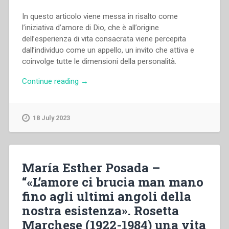
In questo articolo viene messa in risalto come
l’iniziativa d’amore di Dio, che è all’origine
dell’esperienza di vita consacrata viene percepita
dall’individuo come un appello, un invito che attiva e
coinvolge tutte le dimensioni della personalità.
“Milena
Continue reading
→
Stevani
–
“La
18 July 2023
vita
consacrata
come
esperienza
María Esther Posada –
peculiare
“«L’amore ci brucia man mano
di
fino agli ultimi angoli della
crescita
nell’amore.
nostra esistenza». Rosetta
Aspetti
Marchese (1922-1984) una vita
psicodinamici