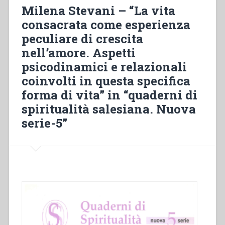
Liturgia
Milena Stevani – “La vita
Il
consacrata come esperienza
luogo
peculiare di crescita
privilegiato
per
nell’amore. Aspetti
leggere
psicodinamici e relazionali
e
coinvolti in questa specifica
interpretare
la
forma di vita” in “quaderni di
Bibbia”
spiritualità salesiana. Nuova
in
serie-5”
“Quaderni
di
spiritualità
salesiana.
Nuova
serie-
6””