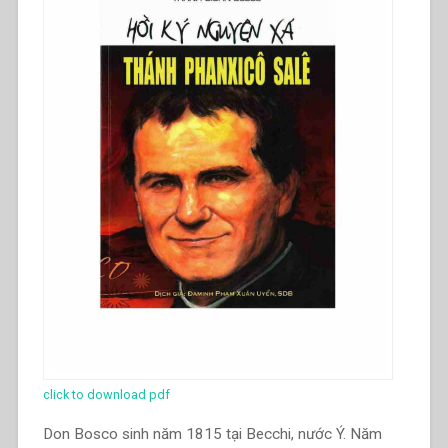
Nuova
edizione-
5””
click to download pdf
Don Bosco sinh năm 1815 tại Becchi, nước Ý. Năm