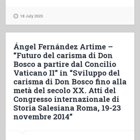
Giraudo,Phạm
Đình
Phước
18 July 2023
–
Cha
Phaolô
Albera:
Ángel Fernández Artime –
Một
“Futuro del carisma di Don
dung
Bosco a partire dal Concilio
mạo
thiêng
Vaticano II” in “Sviluppo del
liêng”
carisma di Don Bosco fino alla
metà del secolo XX. Atti del
Congresso internazionale di
Storia Salesiana Roma, 19-23
novembre 2014”