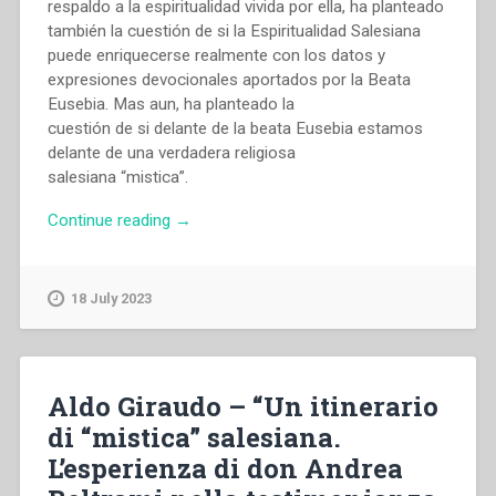
respaldo a la espiritualidad vivida por ella, ha planteado
también la cuestión de si la Espiritualidad Salesiana
puede enriquecerse realmente con los datos y
expresiones devocionales aportados por la Beata
Eusebia. Mas aun, ha planteado la
cuestión de si delante de la beata Eusebia estamos
delante de una verdadera religiosa
salesiana “mistica”.
“Antonio
Continue reading
→
Calero
–
“La
18 July 2023
dimensión
mistica
en
la
Aldo Giraudo – “Un itinerario
beata
di “mistica” salesiana.
Eusebia
L’esperienza di don Andrea
Palomino”
in