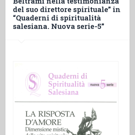
Beltrami nella testimonianza
“Sviluppo
del suo direttore spirituale” in
del
“Quaderni di spiritualità
carisma
di
salesiana. Nuova serie-5”
Don
Bosco
fino
alla
metà
del
secolo
XX.
Atti
del
Congresso
internazionale
di
Storia
Salesiana
Roma,