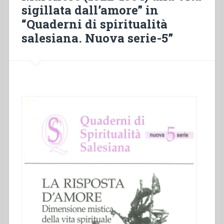
sigillata dall’amore” in
e
relazionali
“Quaderni di spiritualità
coinvolti
salesiana. Nuova serie-5”
in
questa
specifica
forma
di
vita”
in
“quaderni
di
spiritualità
salesiana.
Nuova
serie-
5””