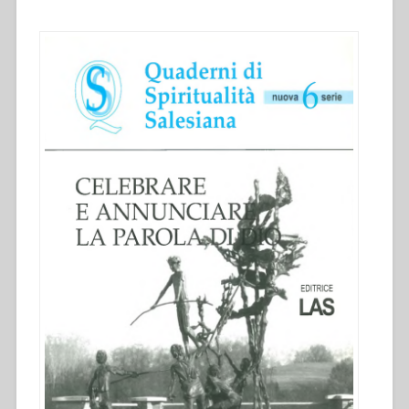
Nuova
serie-
6””