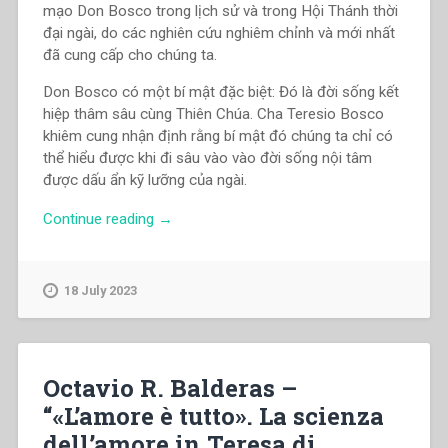
mạo Don Bosco trong lịch sử và trong Hội Thánh thời
đại ngài, do các nghiên cứu nghiêm chỉnh và mới nhất
đã cung cấp cho chúng ta.
Don Bosco có một bí mật đặc biệt: Đó là đời sống kết
hiệp thâm sâu cùng Thiên Chúa. Cha Teresio Bosco
khiêm cung nhận định rằng bí mật đó chúng ta chỉ có
thể hiểu được khi đi sâu vào vào đời sống nội tâm
được dấu ẩn kỹ lưỡng của ngài.
“Teresio
Continue reading
→
Bosco
–
Don
18 July 2023
Bosco.
Một
tiểu
sử
Octavio R. Balderas –
mới”
“«L’amore è tutto». La scienza
dell’amore in Teresa di