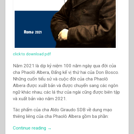
click to download pdf
Năm 2021 là dịp kỷ niệm 100 năm ngày qua đời của
cha Phaolô Albera, Đấng kế vị thứ hai của Don Bosco.
Những cuốn tiểu sử và cuộc đời của cha Phaolô
Albera được xuất bản và được chuyển sang các ngôn
ngữ khác nhau; các lá thư của ngài cũng được biên tập
và xuất bản vào năm 2021.
Tác phẩm của cha Aldo Giraudo SDB về dung mạo
thiêng liêng của cha Phaolô Albera gồm ba phần:
“Aldo
Continue reading
→