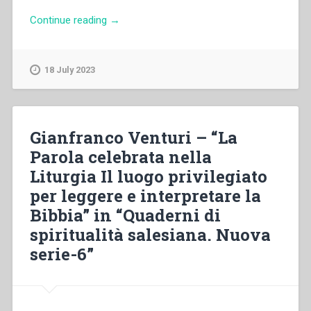
“Maria
Continue reading
→
Ko
Ha
Fong
18 July 2023
–
“Sintonizzarsi
con
il
Gianfranco Venturi – “La
cuore
Parola celebrata nella
di
Liturgia Il luogo privilegiato
Dio
attraverso
per leggere e interpretare la
la
Bibbia” in “Quaderni di
sua
spiritualità salesiana. Nuova
parola”
in
serie-6”
“Quaderni
di
spiritualità
salesiana.