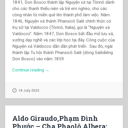
1841, Don Bosco thành lập Nguyện xá tại Tôrinô dành
cho các thanh thiếu niên và trẻ em nghèo, cho các
công nhân từ miền quê lên thành phố làm việc. Năm
1846, Nguyện xá thánh Phanxicô Salê chính thức có
trụ sở tại Valdocco (Tôrinô, Italia), gọi là “Nguyện xá
Valdocco”. Năm 1847, Don Bosco bắt đầu mở lưu xá,
xưởng dạy nghề và các lớp học tại đây. Công cuộc của
Nguyện xá Valdocco dần dần phát triển. Sau đó, ngài
thành lập Tu hội thánh Phanxicô Salê (dòng Salêdiêng
Don Bosco) vào năm 1859.
“Phạm
Continue reading
→
Xuân
Uyển
–
18 July 2023
,
Hồi
ký
Nguyện
Aldo Giraudo,Phạm Đình
xá
Phước – Cha Phaolô Albera:
thánh