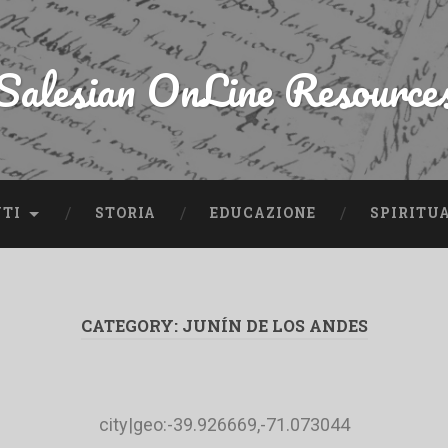
Salesian OnLine Resource
NTI
STORIA
EDUCAZIONE
SPIRITU
CATEGORY:
JUNÍN DE LOS ANDES
city|geo:-39.926669,-71.073044