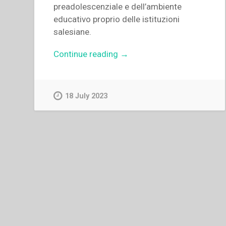
preadolescenziale e dell’ambiente
educativo proprio delle istituzioni
salesiane.
“Maria
Continue reading
→
Dosio
–
La
18 July 2023
“vicenda
religiosa”
di
Laura
Vicuña
(1891-
1904)
sullo
sfondo
della