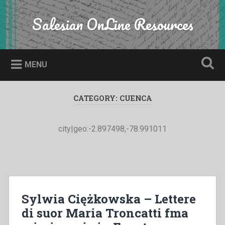
Skip
to
Salesian OnLine Resources
Search
content
MENU
CATEGORY:
CUENCA
city|geo:-2.897498,-78.991011
Sylwia Ciężkowska – Lettere
di suor Maria Troncatti fma