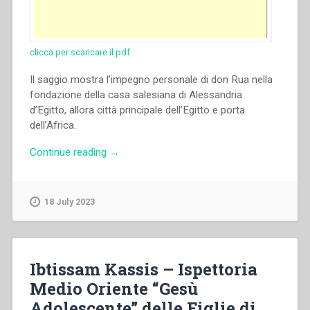
clicca per scaricare il pdf
Il saggio mostra l’impegno personale di don Rua nella
fondazione della casa salesiana di Alessandria
d’Egitto, allora città principale dell’Egitto e porta
dell’Africa.
“Pier
Continue reading
→
Giorgio
Gianazza
–
18 July 2023
Don
Rua
e
la
Ibtissam Kassis – Ispettoria
fondazione
Medio Oriente “Gesù
salesiana
Adolescente” delle Figlie di
di