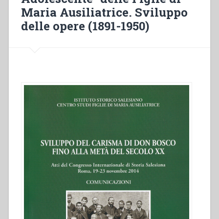
Alessandria
Maria Ausiliatrice. Sviluppo
d’Egitto”
delle opere (1891-1950)