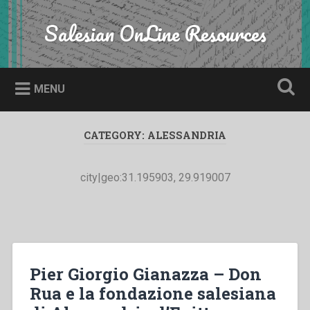
Skip
to
Salesian OnLine Resources
Search
content
MENU
CATEGORY:
ALESSANDRIA
city|geo:31.195903, 29.919007
Pier Giorgio Gianazza – Don
Rua e la fondazione salesiana