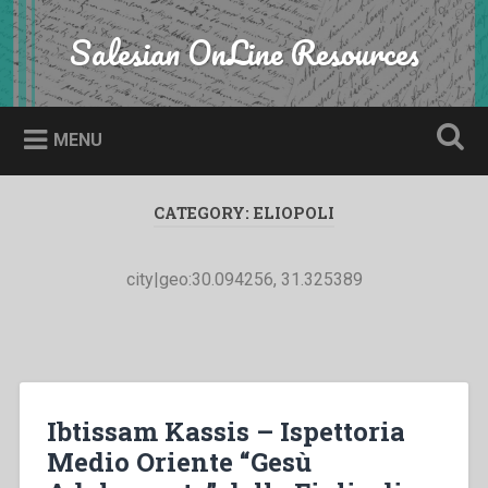
Skip
to
Salesian OnLine Resources
Search
content
MENU
CATEGORY:
ELIOPOLI
city|geo:30.094256, 31.325389
Ibtissam Kassis – Ispettoria
Medio Oriente “Gesù