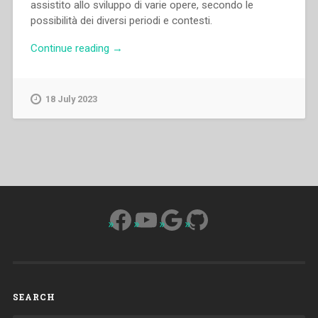
assistito allo sviluppo di varie opere, secondo le
possibilità dei diversi periodi e contesti.
“Ibtissam
Continue reading
→
Kassis
–
Ispettoria
18 July 2023
Medio
Oriente
“Gesù
Adolescente”
delle
Figlie
di
Facebook
YouTube
Google
GitHub
Maria
Ausiliatrice.
Sviluppo
delle
opere
SEARCH
(1891-
1950)”