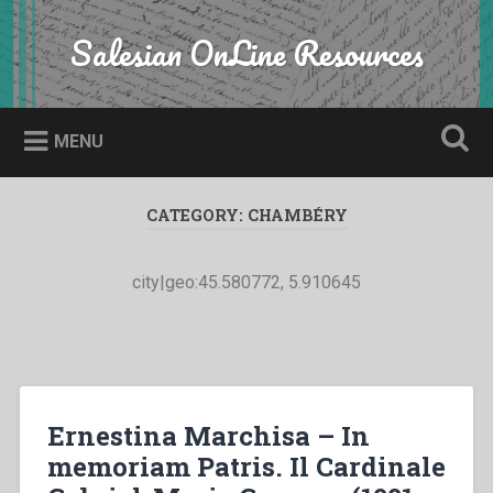
Skip
to
Salesian OnLine Resources
Search
content
MENU
CATEGORY:
CHAMBÉRY
city|geo:45.580772, 5.910645
Ernestina Marchisa – In
memoriam Patris. Il Cardinale