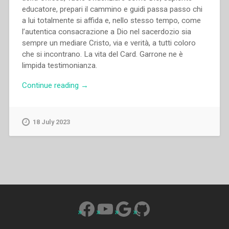
educatore, prepari il cammino e guidi passa passo chi
a lui totalmente si affida e, nello stesso tempo, come
l’autentica consacrazione a Dio nel sacerdozio sia
sempre un mediare Cristo, via e verità, a tutti coloro
che si incontrano. La vita del Card. Garrone ne è
limpida testimonianza.
“Ernestina
Continue reading
→
Marchisa
–
In
18 July 2023
memoriam
Patris.
Il
Cardinale
Gabriel-
Marie
Garrone
Facebook
YouTube
Google
GitHub
(1901-
1994)”