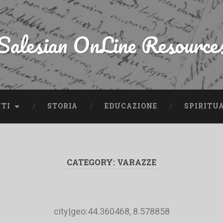
Salesian OnLine Resource
NTI
STORIA
EDUCAZIONE
SPIRITU
CATEGORY:
VARAZZE
city|geo:44.360468, 8.578858