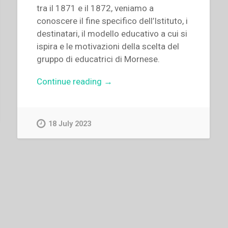
tra il 1871 e il 1872, veniamo a
conoscere il fine specifico dell’Istituto, i
destinatari, il modello educativo a cui si
ispira e le motivazioni della scelta del
gruppo di educatrici di Mornese.
“Domenico
Continue reading
→
Pestarino
–
Memorie
18 July 2023
di
don
Domenico
Pestarino”