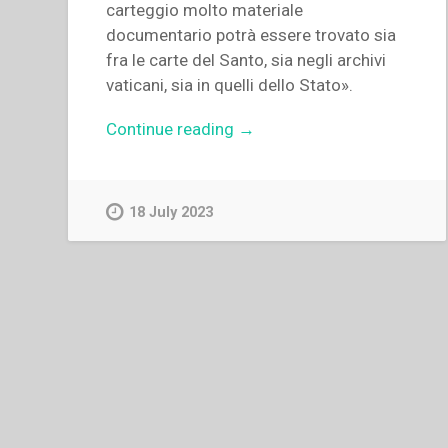
carteggio molto materiale
documentario potrà essere trovato sia
fra le carte del Santo, sia negli archivi
vaticani, sia in quelli dello Stato».
“Francesco
Continue reading
→
Motto
–
La
18 July 2023
mediazione
di
Don
Bosco
fra
Santa
Sede
e
Governo