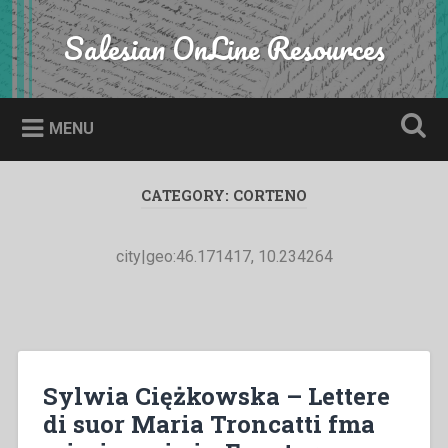
Skip
to
Salesian OnLine Resources
Search
content
MENU
CATEGORY:
CORTENO
city|geo:46.171417, 10.234264
Sylwia Ciężkowska – Lettere
di suor Maria Troncatti fma