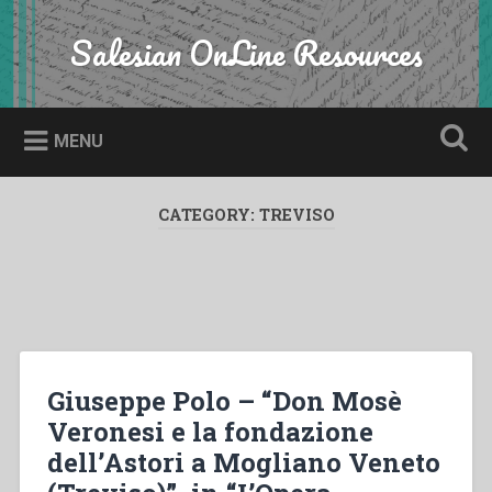
Skip
to
Salesian OnLine Resources
Search
content
MENU
CATEGORY:
TREVISO
Giuseppe Polo – “Don Mosè
Veronesi e la fondazione
dell’Astori a Mogliano Veneto