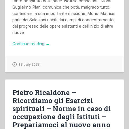
tanto sospirato della pace. Notizie consolanti: Mons.
Guglielmo Piani comunica che potè, malgrado tutto,
continuare la sua importante missione. Mons. Mathias
parla dei Salesiani usciti dai campi di concentramento,
del progresso delle opere esistenti e dell’inizio di altre
nuove.
“Pietro
Continue reading
→
Ricaldone
–
Esortazione
18 July 2023
pel
Mese
di
Maria
Pietro Ricaldone –
Ausiliatrice
Ricordiamo gli Esercizi
–
spirituali – Norme in caso di
Notizie
consolanti
occupazione degli Istituti –
–
Prepariamoci al nuovo anno
Notizie