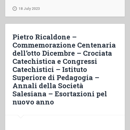
–
Manifestazioni
18 July 2023
di
amore
alla
Congregazione
Pietro Ricaldone –
–
Commemorazione Centenaria
Notizie
dell’otto Dicembre – Crociata
di
famiglia
Catechistica e Congressi
–
Catechistici – Istituto
Provvidenziale
Superiore di Pedagogia –
traslazione
alla
Annali della Società
borgata
Salesiana – Esortazioni pel
natia
nuovo anno
di
S.
Giovanni
Bosco,
della