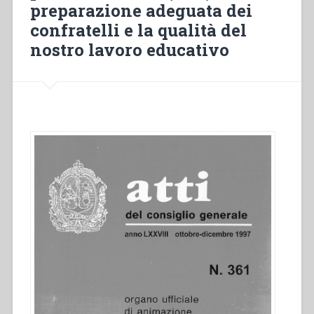
preparazione adeguata dei
e
Congressi
confratelli e la qualità del
Catechistici
nostro lavoro educativo
–
Istituto
Superiore
di
Pedagogia
–
Annali
della
Società
Salesiana
–
Esortazioni
pel
nuovo
anno”