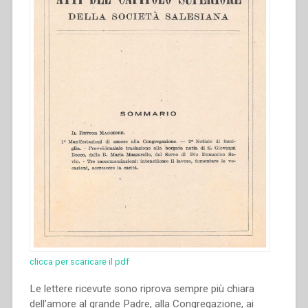
lavoro
ricostruttivo
–
I
temi
da
scegliere
–
Norme
per
gli
scrittori
–
Suggerimenti
per
smascherare
certi
clicca per scaricare il pdf
errori
moderni”
Le lettere ricevute sono riprova sempre più chiara
dell’amore al grande Padre, alla Congregazione, ai