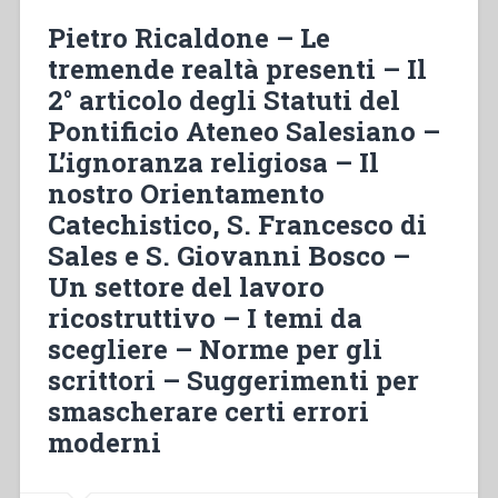
–
Pietro Ricaldone – Le
Norme
tremende realtà presenti – Il
in
2° articolo degli Statuti del
caso
di
Pontificio Ateneo Salesiano –
occupazione
L’ignoranza religiosa – Il
degli
nostro Orientamento
Istituti
–
Catechistico, S. Francesco di
Prepariamoci
Sales e S. Giovanni Bosco –
al
Un settore del lavoro
nuovo
ricostruttivo – I temi da
anno
scolastico
scegliere – Norme per gli
–
scrittori – Suggerimenti per
Notizie
smascherare certi errori
di
moderni
famiglia
–
Preghiere