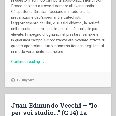
in questo magnifico campo di apostolato, i figli di Don
Bosco abbiano a trovarsi sempre all’avanguardia.
Gl’Ispettori e Direttori facciano in modo che la
preparazione degl’insegnanti e catechisti,
l’aggiornamento dei libri, e sussidi didattici, la serietà
nell’impartire le lezioni dalle scuole più umili alle più
elevate, l’impegno di ognuno nel prestarsi sempre e
in qualsiasi campo e circostanza alle svariate attività di
questo apostolato, tutto insomma fiorisca negli istituti
in modo veramente esemplare.
“Pietro
Continue reading
→
Ricaldone
–
Commemorazione
18 July 2023
Centenaria
dell’otto
Dicembre
–
Juan Edmundo Vecchi – “Io
Crociata
per voi studio…” (C 14) La
Catechistica