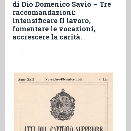
Salesiano
di Dio Domenico Savio – Tre
–
raccomandazioni:
L’ignoranza
intensificare Il lavoro,
religiosa
–
fomentare le vocazioni,
Il
accrescere la carità.
nostro
Orientamento
Catechistico,
S.
Francesco
di
Sales
e
S.
Giovanni
Bosco
–
Un
settore
del