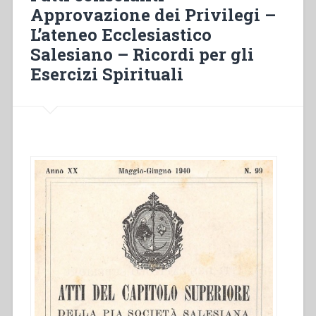
e
Approvazione dei Privilegi –
la
L’ateneo Ecclesiastico
qualità
Salesiano – Ricordi per gli
del
Esercizi Spirituali
nostro
lavoro
educativo”