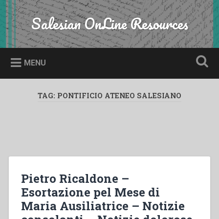
Skip
to
Salesian OnLine Resources
Search
content
MENU
TAG:
PONTIFICIO ATENEO SALESIANO
Pietro Ricaldone –
Esortazione pel Mese di
Maria Ausiliatrice – Notizie