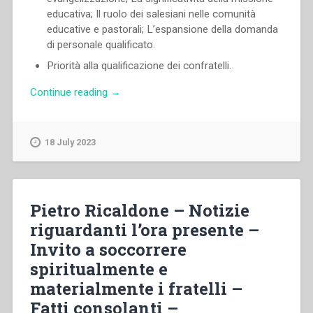
educativa; Il ruolo dei salesiani nelle comunità
educative e pastorali; L’espansione della domanda
di personale qualificato.
Priorità alla qualificazione dei confratelli.
“Juan
Continue reading
→
Edmundo
Vecchi
–
18 July 2023
“Io
per
voi
studio…”
Pietro Ricaldone – Notizie
(C
riguardanti l’ora presente –
14)
Invito a soccorrere
La
preparazione
spiritualmente e
adeguata
materialmente i fratelli –
dei
Fatti consolanti –
confratelli