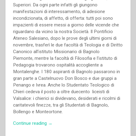
Superiori. Da ogni parte infatti gli giungono
manifestazioni di interessamento, di adesione
incondizionata, di affetto, di offerta: tutti poi sono
impazienti di essere messi a giorno delle vicende che
riguardano da vicino la nostra Società. Il Pontificio
Ateneo Salesiano, dopo le prove degli ultimi giorni di
novembre, trasferì le due facoltà di Teologia e di Diritto
Canonico all’istituto Missionario di Bagnolo
Piemonte, mentre la facoltà di Filosofia e l’istituto di
Pedagogia trovarono ospitalità accogliente a
Montalenghe. I 180 aspiranti di Bagnolo passarono in
gran parte a Castelnuovo Don Bosco e due gruppi a
Penango e Ivrea. Anche lo Studentato Teologico di
Chieri cedeva il posto a oltre duecento liceisti di
Valsalice: i chierici si dividevano, desiderati e ricolmi di
caritatevoli finezze, tra gli Studentati di Bagnolo,
Bollengo e Monteortone.
“Pietro
Continue reading
→
Ricaldone