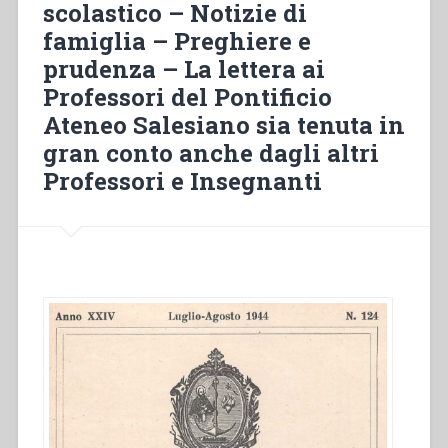
scolastico – Notizie di
dolorose
–
famiglia – Preghiere e
Prossimi
prudenza – La lettera ai
Esercizi
Professori del Pontificio
Spirituali
Ateneo Salesiano sia tenuta in
e
Ricordi
gran conto anche dagli altri
pei
Professori e Insegnanti
medesimi”