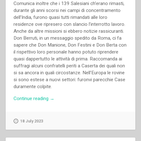
Comunica inoltre che i 139 Salesiani ch’erano rimasti,
durante gli anni scorsi nei campi di concentramento
dell’India, furono quasi tutti rimandati alle loro
residenze ove ripresero con slancio l’interrotto lavoro.
Anche da altre missioni si ebbero notizie rassicuranti.
Don Berruti, in un messaggio spedito da Roma, ci fa
sapere che Don Manione, Don Festini e Don Berta con
il rispettivo loro personale hanno potuto riprendere
quasi dappertutto le attività di prima. Raccomanda ai
suffragi alcuni confratelli periti a Caserta dei quali non
si sa ancora in quali circostanze. Nell’Europa le rovine
si sono estese a nuovi settori: furonvi parecchie Case
duramente colpite.
“Pietro
Continue reading
→
Ricaldone
–
Ricordiamo
18 July 2023
gli
Esercizi
spirituali