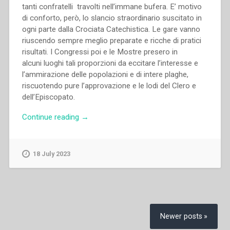
tanti confratelli travolti nell’immane bufera. E’ motivo
di conforto, però, lo slancio straordinario suscitato in
ogni parte dalla Crociata Catechistica. Le gare vanno
riuscendo sempre meglio preparate e ricche di pratici
risultati. I Congressi poi e le Mostre presero in
alcuni luoghi tali proporzioni da eccitare l’interesse e
l’ammirazione delle popolazioni e di intere plaghe,
riscuotendo pure l’approvazione e le lodi del Clero e
dell’Episcopato.
“Pietro
Continue reading
→
Ricaldone
–
Notizie
18 July 2023
riguardanti
l’ora
presente
–
Posts
Invito
navigation
Newer posts
a
soccorrere