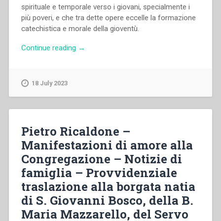
spirituale e temporale verso i giovani, specialmente i
più poveri, e che tra dette opere eccelle la formazione
catechistica e morale della gioventù.
“Pietro
Continue reading
→
Ricaldone
–
Le
18 July 2023
tremende
realtà
presenti
–
Pietro Ricaldone –
Il
Manifestazioni di amore alla
2°
Congregazione – Notizie di
articolo
degli
famiglia – Provvidenziale
Statuti
traslazione alla borgata natia
del
di S. Giovanni Bosco, della B.
Pontificio
Ateneo
Maria Mazzarello, del Servo