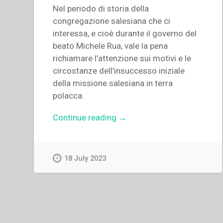
Nel periodo di storia della
congregazione salesiana che ci
interessa, e cioè durante il governo del
beato Michele Rua, vale la pena
richiamare l’attenzione sui motivi e le
circostanze dell’insuccesso iniziale
della missione salesiana in terra
polacca.
“Stanisław
Continue reading
→
Wilk
–
“La
18 July 2023
realizzazione
dello
spirito
salesiano
da