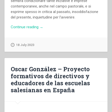
sembra condizionare tante iniziative e imprese
contemporanee, anche nel campo pastorale, e si
esprime spesso in critica al passato, insoddisfazione
del presente, inquietudine per l’avvenire.
“Pietro
Continue reading
→
Braido
–
Il
18 July 2023
significato
dell’impegno
catechistico
nella
Oscar González – Proyecto
teoria
formativos de directivos y
e
educadores de las escuelas
nella
pratica”
salesianas en España