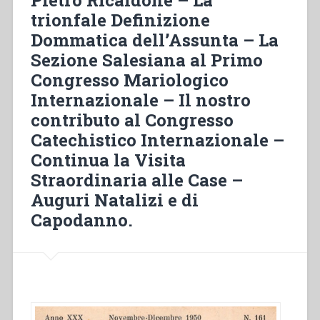
educadores
trionfale Definizione
de
Dommatica dell’Assunta – La
las
escuelas
Sezione Salesiana al Primo
salesianas
Congresso Mariologico
en
Internazionale – Il nostro
España”
contributo al Congresso
Catechistico Internazionale –
Continua la Visita
Straordinaria alle Case –
Auguri Natalizi e di
Capodanno.