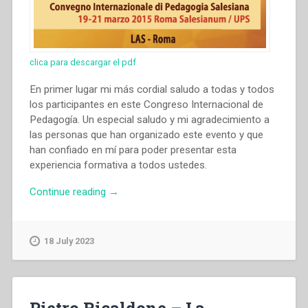
clica para descargar el pdf
En primer lugar mi más cordial saludo a todas y todos
los participantes en este Congreso Internacional de
Pedagogía. Un especial saludo y mi agradecimiento a
las personas que han organizado este evento y que
han confiado en mí para poder presentar esta
experiencia formativa a todos ustedes.
“Oscar
Continue reading
→
González
–
Proyecto
18 July 2023
formativos
de
directivos
y
Pietro Ricaldone – La