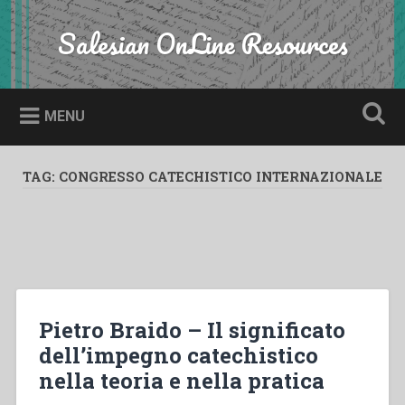
Skip
to
Salesian OnLine Resources
Search
content
MENU
TAG:
CONGRESSO CATECHISTICO INTERNAZIONALE
Pietro Braido – Il significato
dell’impegno catechistico
nella teoria e nella pratica