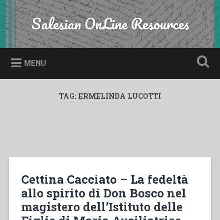
Skip
to
Salesian OnLine Resources
Search
content
MENU
TAG:
ERMELINDA LUCOTTI
Cettina Cacciato – La fedeltà
allo spirito di Don Bosco nel
magistero dell’Istituto delle