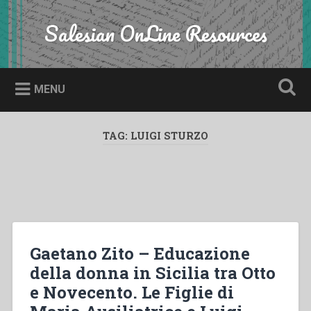
Skip
to
Salesian OnLine Resources
Search
content
MENU
TAG:
LUIGI STURZO
Gaetano Zito – Educazione
della donna in Sicilia tra Otto
e Novecento. Le Figlie di