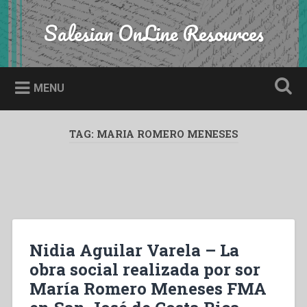
Skip
to
Salesian OnLine Resources
Search
content
MENU
TAG:
MARIA ROMERO MENESES
Nidia Aguilar Varela – La
obra social realizada por sor
María Romero Meneses FMA