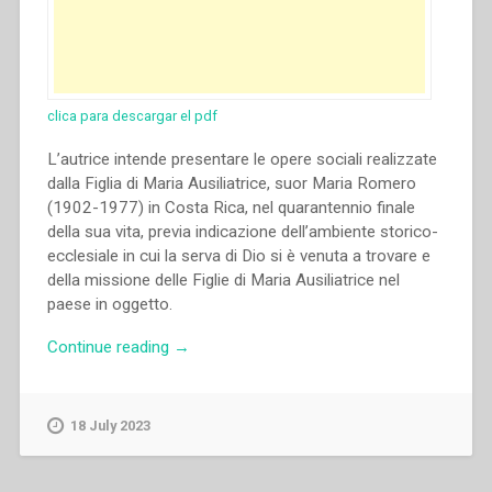
clica para descargar el pdf
L’autrice intende presentare le opere sociali realizzate
dalla Figlia di Maria Ausiliatrice, suor Maria Romero
(1902-1977) in Costa Rica, nel quarantennio finale
della sua vita, previa indicazione dell’ambiente storico-
ecclesiale in cui la serva di Dio si è venuta a trovare e
della missione delle Figlie di Maria Ausiliatrice nel
paese in oggetto.
“Nidia
Continue reading
→
Aguilar
Varela
–
18 July 2023
La
obra
social