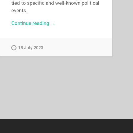
tied to specific and well-known political
events.
“Arthur
Continue reading
→
Lenti
–
Madonnas
18 July 2023
for
times
of
trouble”