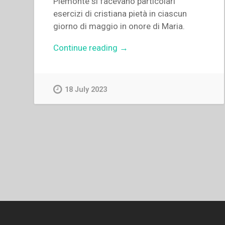
Piemonte si facevano particolari
esercizi di cristiana pietà in ciascun
giorno di maggio in onore di Maria.
“Giovanni
Continue reading
→
Bosco
–
Il
18 July 2023
mese
di
maggio
consacrato
a
Maria
SS.
Immacolata
ad
uso
del