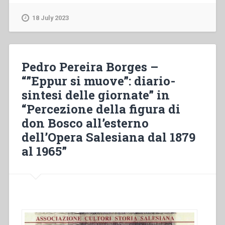
–
“Il
18 July 2023
don
Bosco
percepito
a
Pedro Pereira Borges –
confronto
“”Eppur si muove”: diario-
con
sintesi delle giornate” in
il
don
“Percezione della figura di
Bosco
don Bosco all’esterno
storico.
dell’Opera Salesiana dal 1879
Bilancio
conclusivo”
al 1965”
in
“Percezione
della
figura
di
don
Bosco