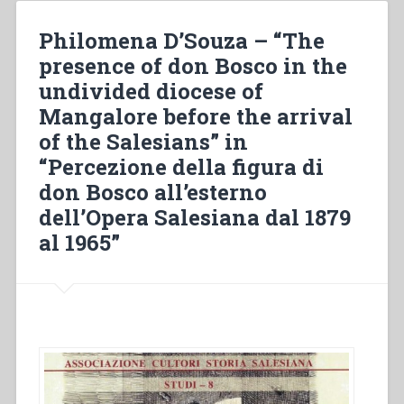
llega
al
Philomena D’Souza – “The
Congreso
presence of don Bosco in the
Dominicano:
undivided diocese of
ley
20-
Mangalore before the arrival
93
of the Salesians” in
del
“Percezione della figura di
5
diciembre
don Bosco all’esterno
de
dell’Opera Salesiana dal 1879
1993”
al 1965”
in
“Percezione
della
figura
di
don
Bosco
all’esterno
dell’Opera