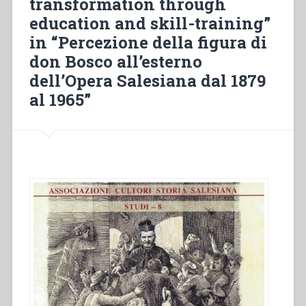
transformation through
the
education and skill-training”
20th
century”
in “Percezione della figura di
in
don Bosco all’esterno
“Percezione
dell’Opera Salesiana dal 1879
della
al 1965”
figura
di
don
Bosco
all’esterno
dell’Opera
Salesiana
dal
1879
al
1965””