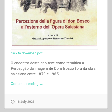
click to download pdf
O encontro deste ano teve como temática a
Percepção da imagem de Dom Bosco fora da obra
salesiana entre 1879 e 1965.
“Pedro
Continue reading
→
Pereira
Borges
–
18 July 2023
“”Eppur
si