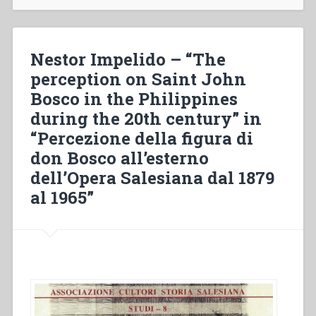
figura
di
don
Bosco
Nestor Impelido – “The
per
perception on Saint John
il
Bosco in the Philippines
popolo
e
during the 20th century” in
i
“Percezione della figura di
giovani
don Bosco all’esterno
in
Thailandia
dell’Opera Salesiana dal 1879
“Un
al 1965”
cuore
di
padre””
in
“Percezione
della
figura
di