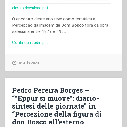
click to download pdf
O encontro deste ano teve como temática a
Percepção da imagem de Dom Bosco fora da obra
salesiana entre 1879 e 1965.
“Pedro
Continue reading
→
Pereira
Borges
–
18 July 2023
“”Eppur
si
muove”:
diario-
Pedro Pereira Borges –
sintesi
“”Eppur si muove”: diario-
delle
sintesi delle giornate” in
giornate”
in
“Percezione della figura di
“Percezione
don Bosco all’esterno
della