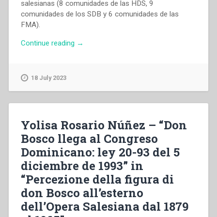
salesianas (8 comunidades de las HDS, 9
comunidades de los SDB y 6 comunidades de las
FMA).
“María
Continue reading
→
A.
Patricia
Aguilar
18 July 2023
Maltez
–
“Don
Bosco
Yolisa Rosario Núñez – “Don
en
Bosco llega al Congreso
Honduras:
Dominicano: ley 20-93 del 5
su
presencia
diciembre de 1993” in
mas
“Percezione della figura di
alla
don Bosco all’esterno
de
las
dell’Opera Salesiana dal 1879
casas