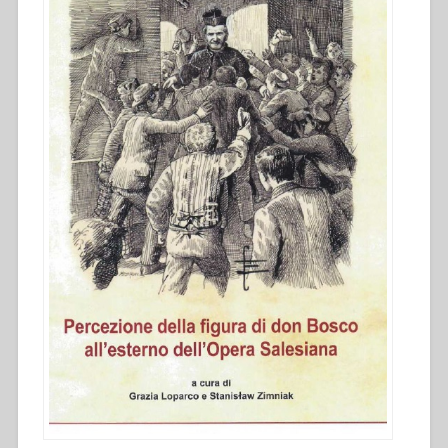
don
Bosco
all’esterno
dell’Opera
Salesiana
dal
1879
al
1965””