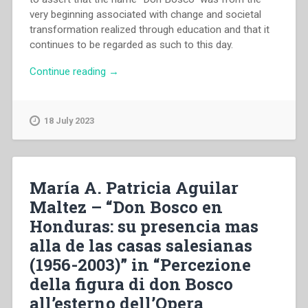
very beginning associated with change and societal
transformation realized through education and that it
continues to be regarded as such to this day.
“Thomas
Continue reading
→
Anchukandam
–
“Don
18 July 2023
Bosco”
in
northeast
India
María A. Patricia Aguilar
–
Maltez – “Don Bosco en
A
Honduras: su presencia mas
name
synonumous
alla de las casas salesianas
with
(1956-2003)” in “Percezione
change
della figura di don Bosco
and
societal
all’esterno dell’Opera