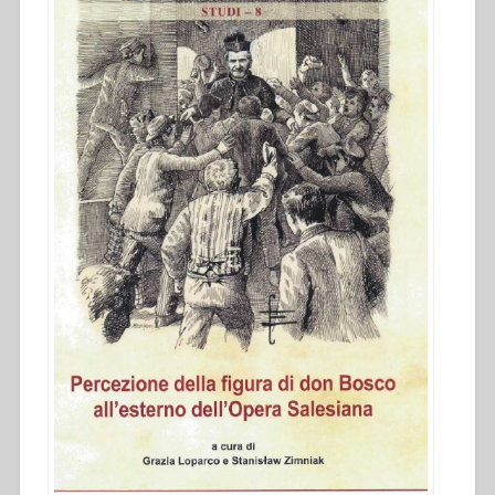
all’esterno
dell’Opera
Salesiana
dal
1879
al
1965””