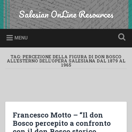
Skip
to
Salesian OnLine Resources
Search
content
MENU
TAG:
PERCEZIONE DELLA FIGURA DI DON BOSCO
ALL’ESTERNO DELL’OPERA SALESIANA DAL 1879 AL
1965
Francesco Motto – “Il don
Bosco percepito a confronto
con il don Bosco storico.