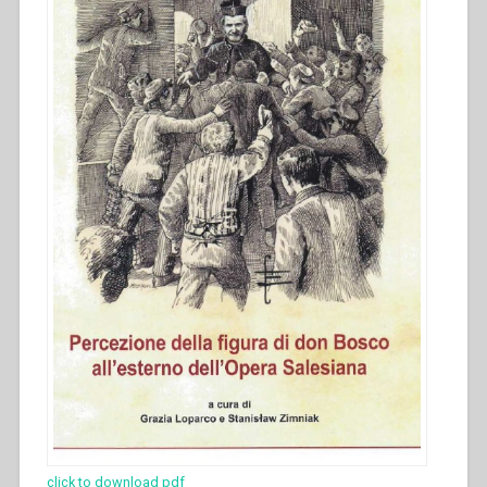
Salesiana
dal
1879
al
1965””
click to download pdf