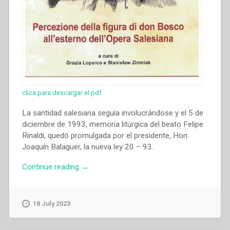
clica para descargar el pdf
La santidad salesiana seguía involucrándose y el 5 de
diciembre de 1993, memoria litúrgica del beato Felipe
Rinaldi, quedó promulgada por el presidente, Hon.
Joaquín Balaguer, la nueva ley 20 – 93.
“Yolisa
Continue reading
→
Rosario
Núñez
–
18 July 2023
“Don
Bosco