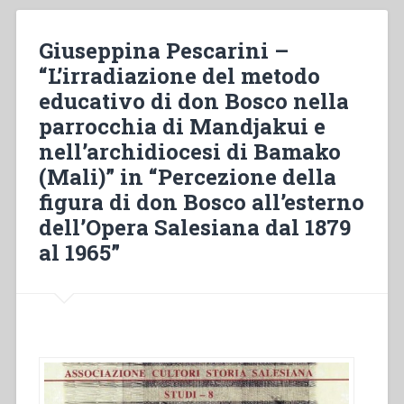
muove”:
diario-
Giuseppina Pescarini –
sintesi
“L’irradiazione del metodo
delle
educativo di don Bosco nella
giornate”
in
parrocchia di Mandjakui e
“Percezione
nell’archidiocesi di Bamako
della
(Mali)” in “Percezione della
figura
di
figura di don Bosco all’esterno
don
dell’Opera Salesiana dal 1879
Bosco
al 1965”
all’esterno
dell’Opera
Salesiana
dal
1879
al
1965””