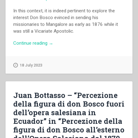
In this context, it is indeed pertinent to explore the
interest Don Bosco evinced in sending his
missionaries to Mangalore as early as 1876 while it
was still a Vicariate Apostolic.
“Philomena
Continue reading
→
D’Souza
–
“The
18 July 2023
presence
of
don
Bosco
Juan Bottasso – “Percezione
in
della figura di don Bosco fuori
the
dell’opera salesiana in
undivided
diocese
Ecuador” in “Percezione della
of
figura di don Bosco all’esterno
Mangalore
before