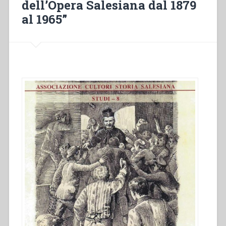
dell’Opera Salesiana dal 1879
figura
di
al 1965”
don
Bosco
all’esterno
dell’Opera
Salesiana
dal
1879
al
1965””