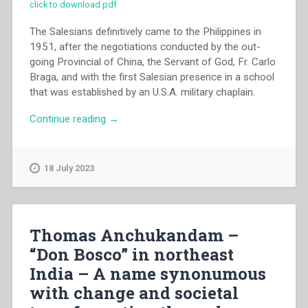
click to download pdf
The Salesians definitively came to the Philippines in
1951, after the negotiations conducted by the out-
going Provincial of China, the Servant of God, Fr. Carlo
Braga, and with the first Salesian presence in a school
that was established by an U.S.A. military chaplain.
“Nestor
Continue reading
→
Impelido
–
“The
18 July 2023
perception
on
Saint
John
Thomas Anchukandam –
Bosco
“Don Bosco” in northeast
in
India – A name synonumous
the
Philippines
with change and societal
during