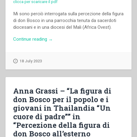
clicca per scaricare il pdf
Mi sono perciò interrogata sulla percezione della figura
di don Bosco in una parrocchia tenuta da sacerdoti
diocesani e in una diocesi del Mali (Africa Ovest).
“Giuseppina
Continue reading
→
Pescarini
–
“L’irradiazione
18 July 2023
del
metodo
educativo
di
Anna Grassi – “La figura di
don
don Bosco per il popolo e i
Bosco
giovani in Thailandia “Un
nella
parrocchia
cuore di padre”” in
di
“Percezione della figura di
Mandjakui
don Bosco all’esterno
e