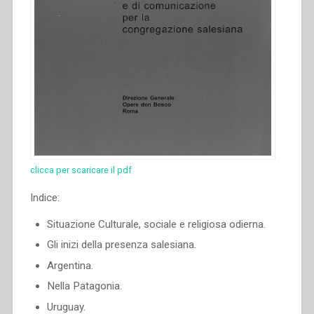
prossime
vacanze
dei
nostri
allievi
–
Circolare
sul
Rendiconto.”
clicca per scaricare il pdf
Indice:
Situazione Culturale, sociale e religiosa odierna.
Gli inizi della presenza salesiana.
Argentina.
Nella Patagonia.
Uruguay.