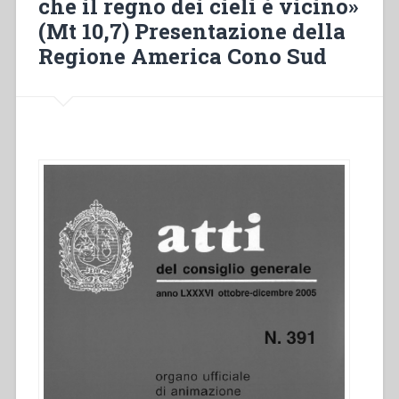
che il regno dei cieli è vicino»
Spirituali
–
(Mt 10,7) Presentazione della
I
Regione America Cono Sud
Ricordi
degli
Esercizi
Spirituali
–
Appello
ai
Confratelli
ammalati
–
Mons.
Van.
Heusden
e
Mons.
Alterio
–
Le