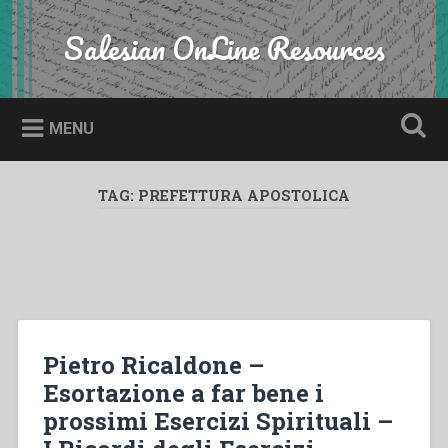
Skip
to
Salesian OnLine Resources
Search
content
MENU
TAG:
PREFETTURA APOSTOLICA
Pietro Ricaldone –
Esortazione a far bene i
prossimi Esercizi Spirituali –