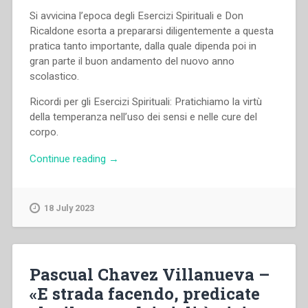
Si avvicina l’epoca degli Esercizi Spirituali e Don
Ricaldone esorta a prepararsi diligentemente a questa
pratica tanto importante, dalla quale dipenda poi in
gran parte il buon andamento del nuovo anno
scolastico.
Ricordi per gli Esercizi Spirituali: Pratichiamo la virtù
della temperanza nell’uso dei sensi e nelle cure del
corpo.
“Pietro
Continue reading
→
Ricaldone
–
Esortazione
18 July 2023
a
far
bene
i
Pascual Chavez Villanueva –
prossimi
«E strada facendo, predicate
Esercizi