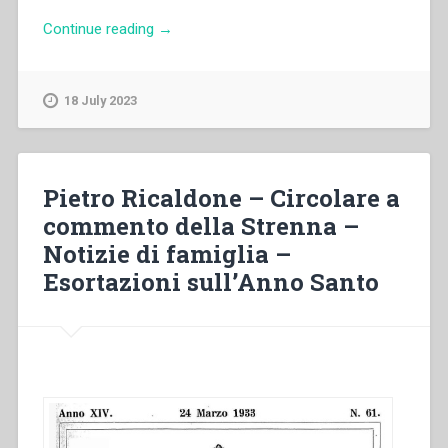
“Pascual
Continue reading
→
Chavez
Villanueva
–
18 July 2023
«E
strada
facendo,
predicate
Pietro Ricaldone – Circolare a
che
commento della Strenna –
il
Notizie di famiglia –
regno
dei
Esortazioni sull’Anno Santo
cieli
è
vicino»
(Mt
10,7)
Presentazione
della
Regione