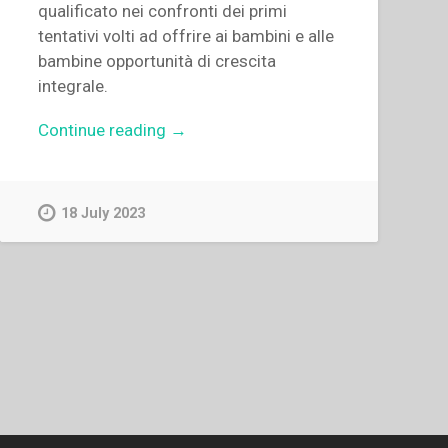
qualificato nei confronti dei primi
tentativi volti ad offrire ai bambini e alle
bambine opportunità di crescita
integrale.
“Piera
Continue reading
→
Ruffinatto
–
L’educazione
18 July 2023
dell’infanzia
nell’Istituto
delle
Figlie
di
Maria
Ausiliatrice
tra
il