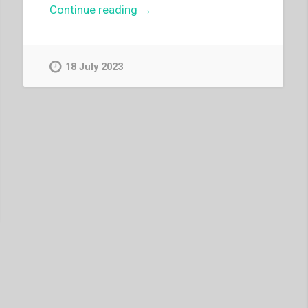
“Vito
Continue reading
→
Maurizio
–
Scuola
18 July 2023
dell’infanzia,
Scuola
salesiana”