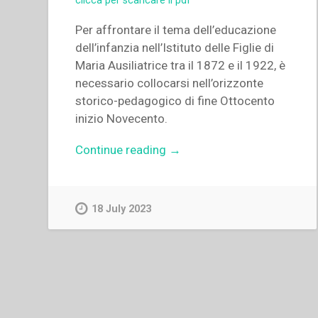
clicca per scaricare il pdf
Per affrontare il tema dell’educazione
dell’infanzia nell’Istituto delle Figlie di
Maria Ausiliatrice tra il 1872 e il 1922, è
necessario collocarsi nell’orizzonte
storico-pedagogico di fine Ottocento
inizio Novecento.
“Piera
Continue reading
→
Ruffinatto
–
“L’educazione
18 July 2023
dell’infanzia
nell’Istituto
delle
Figlie
di
Maria