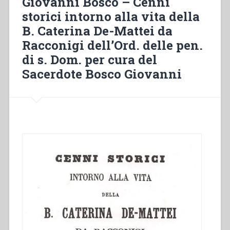
Giovanni Bosco – Cenni
Rua
storici intorno alla vita della
dalle
B. Caterina De-Mattei da
testimonianze
al
Racconigi dell’Ord. delle pen.
processo
di s. Dom. per cura del
di
Sacerdote Bosco Giovanni
beatificazione”,
in
“Don
Michele
Rua
nella
storia
(1837-
1910)””