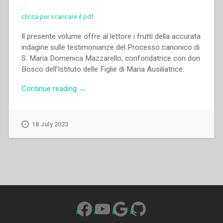
Dom.
clicca per scaricare il pdf
per
cura
Il presente volume offre al lettore i frutti della accurata
del
indagine sulle testimonianze del Processo canonico di
Sacerdote
S. Maria Domenica Mazzarello, confondatrice con don
Bosco
Bosco dell’Istituto delle Figlie di Maria Ausiliatrice.
Giovanni”
“Eliane
Continue reading
→
Anschau
Petri
–
18 July 2023
La
santità
di
Maria
Domenica
Mazzarello.
Ermeneutica
Facebook
YouTube
Google
GitHub
teologica
delle