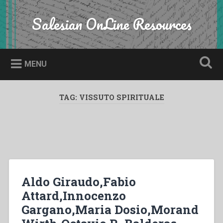
Skip
to
Salesian OnLine Resources
Search
content
MENU
TAG:
VISSUTO SPIRITUALE
Aldo Giraudo,Fabio
Attard,Innocenzo
Gargano,Maria Dosio,Morand