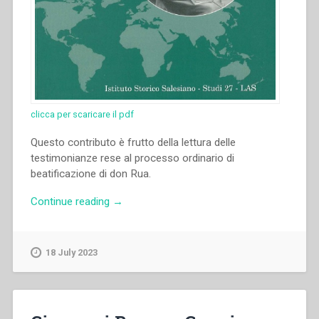
clicca per scaricare il pdf
Questo contributo è frutto della lettura delle
testimonianze rese al processo ordinario di
beatificazione di don Rua.
“Aldo
Continue reading
→
Giraudo
–
“La
18 July 2023
figura
spirituale
di
don