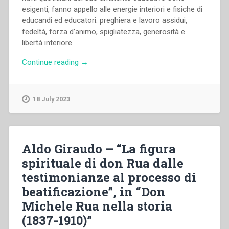
esigenti, fanno appello alle energie interiori e fisiche di
educandi ed educatori: preghiera e lavoro assidui,
fedeltà, forza d’animo, spigliatezza, generosità e
libertà interiore.
“Aldo
Continue reading
→
Giraudo,Fabio
Attard,Innocenzo
Gargano,Maria
18 July 2023
Dosio,Morand
Wirth,Octavio
R.
Balderas
Aldo Giraudo – “La figura
–
spirituale di don Rua dalle
La
testimonianze al processo di
vita
spirituale
beatificazione”, in “Don
come
Michele Rua nella storia
impegno”
(1837-1910)”