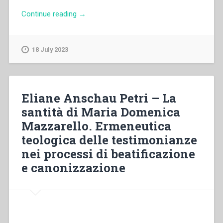
“Giovanni
Continue reading
→
Bosco
–
Cenni
18 July 2023
storici
intorno
alla
vita
Eliane Anschau Petri – La
della
santità di Maria Domenica
B.
Mazzarello. Ermeneutica
Caterina
De-
teologica delle testimonianze
Mattei
nei processi di beatificazione
da
e canonizzazione
Racconigi
dell’Ord.
delle
pen.
di
s.