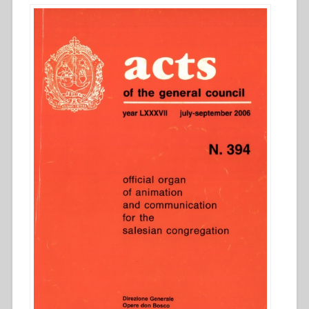
II
ad
oggi.
Rassegna
documentaria”