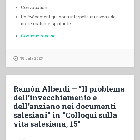
Convocation.
Un événement qui nous interpelle au niveau de
notre maturité spirituelle.
“Egidio
Continue reading
→
Viganò
–
Le
18 July 2023
XXII
Chapitre
Général”
Ramón Alberdi – “Il problema
dell’invecchiamento e
dell’anziano nei documenti
salesiani” in “Colloqui sulla
vita salesiana, 15”