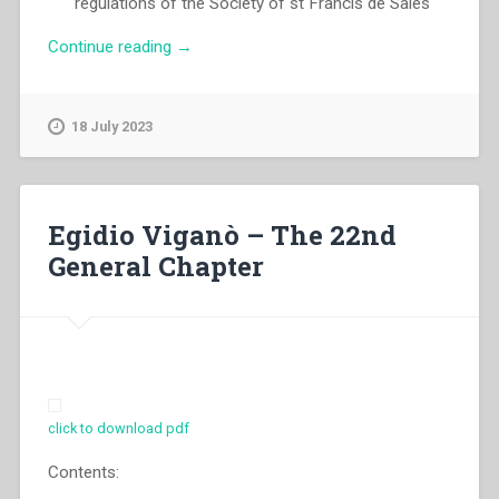
regulations of the Society of st Francis de Sales
“Egidio
Continue reading
→
Viganò
–
Promulgation
18 July 2023
of
the
constitutions
and
Egidio Viganò – The 22nd
general
General Chapter
regulations
of
the
Society
of
st
Francis
click to download pdf
de
Sales”
Contents: