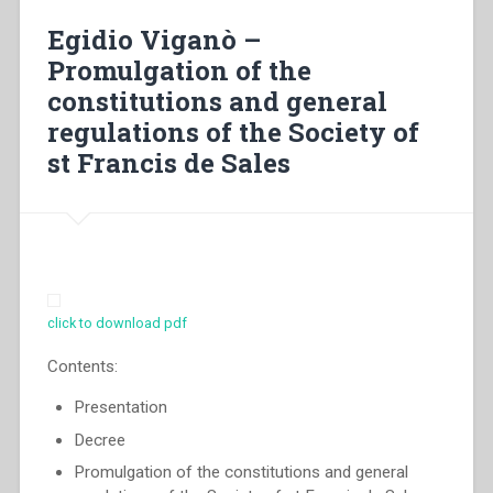
cetera
Egidio Viganò –
tolle”.
Promulgation of the
Charismatic
constitutions and general
identity
and
regulations of the Society of
apostolic
st Francis de Sales
zeal.
Starting
again
from
Don
Bosco
to
click to download pdf
reawaken
the
Contents:
heart
Presentation
of
every
Decree
Salesian”
Promulgation of the constitutions and general