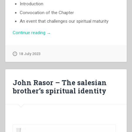
Introduction
Convocation of the Chapter
An event that challenges our spiritual maturity
“Egidio
Continue reading
→
Viganò
–
The
18 July 2023
22nd
General
Chapter”
John Rasor – The salesian
brother’s spiritual identity