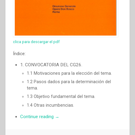
clica para descargar el pdf
Índice:
1. CONVOCATORIA DEL CG26.
1.1 Motivaciones para la elección del tema.
1.2 Pasos dados para la determinación del
tema.
1.3 Objetivo fundamental del tema.
1.4 Otras incumbencias.
“Pascual
Continue reading
→
Chavez
Villanueva