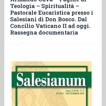
nei
Teologia – Spiritualità –
documenti
Pastorale Eucaristica presso i
salesiani”
in
Salesiani di Don Bosco. Dal
“Colloqui
Concilio Vaticano II ad oggi.
sulla
Rassegna documentaria
vita
salesiana,
15””