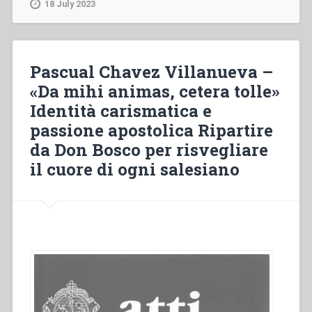
18 July 2023
metamorfosi
dell’Oratorio
salesiano
tra
Pascual Chavez Villanueva –
il
«Da mihi animas, cetera tolle»
secondo
Identità carismatica e
dopoguerra
e
passione apostolica Ripartire
il
da Don Bosco per risvegliare
Postconcilio
il cuore di ogni salesiano
Vaticano
II
(1944-
1984)”