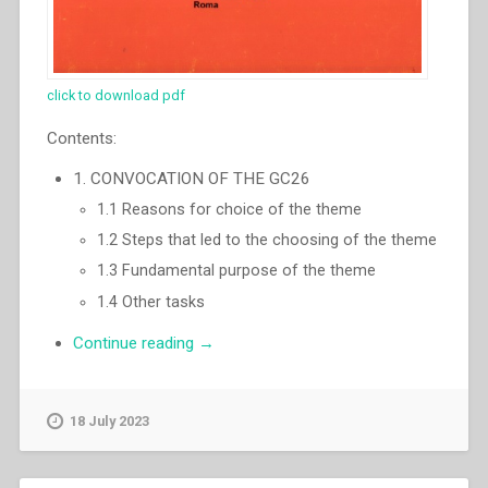
click to download pdf
Contents:
1. CONVOCATION OF THE GC26
1.1 Reasons for choice of the theme
1.2 Steps that led to the choosing of the theme
1.3 Fundamental purpose of the theme
1.4 Other tasks
“Pascual
Continue reading
→
Chavez
Villanueva
–
18 July 2023
“Da
mihi
animas,