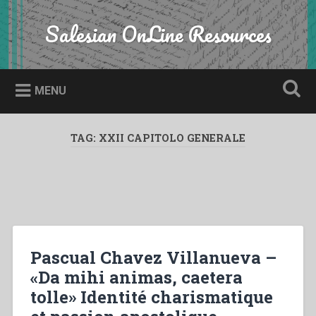
Skip
to
Salesian OnLine Resources
Search
content
MENU
TAG:
XXII CAPITOLO GENERALE
Pascual Chavez Villanueva –
«Da mihi animas, caetera
tolle» Identité charismatique