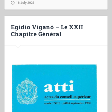
–
18 July 2023
«Da
mihi
animas,
cetera
Egidio Viganò – Le XXII
tolle»
Chapitre Général
Identidad
carismática
y
pasión
apostólica
Volver
a
partir
de
Don
Bosco
para
despertar
el
corazón