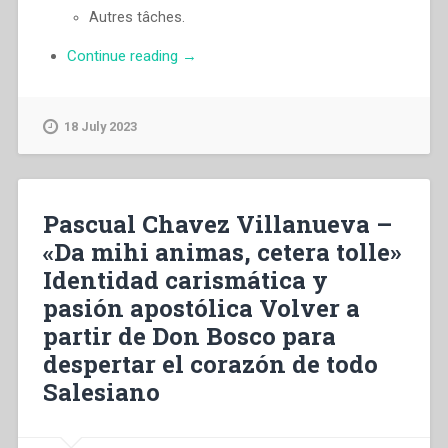
Autres tâches.
“Pascual
Continue reading
→
Chavez
Villanueva
–
18 July 2023
«Da
mihi
animas,
caetera
Pascual Chavez Villanueva –
tolle»
«Da mihi animas, cetera tolle»
Identité
Identidad carismática y
charismatique
et
pasión apostólica Volver a
passion
partir de Don Bosco para
apostolique.
despertar el corazón de todo
Repartir
de
Salesiano
Don
Bosco