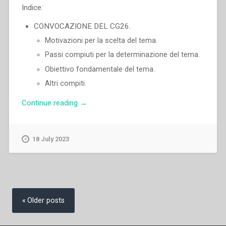
Indice:
CONVOCAZIONE DEL CG26.
Motivazioni per la scelta del tema.
Passi compiuti per la determinazione del tema.
Obiettivo fondamentale del tema.
Altri compiti.
“Pascual
Continue reading
→
Chavez
Villanueva
–
18 July 2023
«Da
mihi
animas,
cetera
Posts
tolle»
navigation
Older posts
Identità
carismatica
e