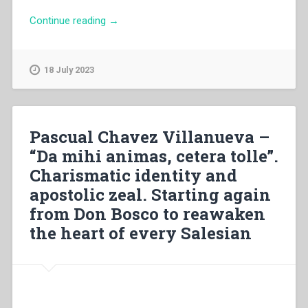
“Armando
Continue reading
→
Cuva
–
Pagine
18 July 2023
di
Teologia
–
Spiritualità
Pascual Chavez Villanueva –
–
“Da mihi animas, cetera tolle”.
Pastorale
Charismatic identity and
Eucaristica
presso
apostolic zeal. Starting again
i
from Don Bosco to reawaken
Salesiani
the heart of every Salesian
di
Don
Bosco.
Dal
Concilio
Vaticano