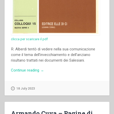
clicca per scaricare il pdf
R. Alberdi tentò di vedere nella sua comunicazione
come il tema dell’invecchiamento e dell’anziano
risultano trattati nei documenti dei Salesiani.
“Ramón
Continue reading
→
Alberdi
–
“Il
18 July 2023
problema
dell’invecchiamento
e
dell’anziano
Armando Cuva – Pagine di