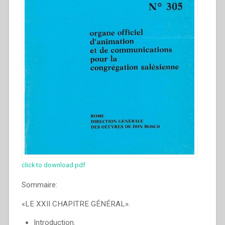
de
todo
Salesiano”
click to download pdf
Sommaire:
«LE XXII CHAPITRE GÉNÉRAL».
Introduction.