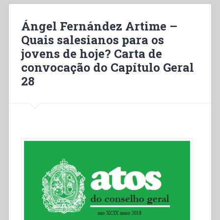
caminho
de
Ángel Fernández Artime –
fidelidade.
Quais salesianos para os
Uma
jovens de hoje? Carta de
saudação
na
convocação do Capítulo Geral
iminência
28
do
CG28”