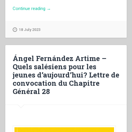
“Ángel
Continue reading
→
Fernández
Artime
–
18 July 2023
Parcourir
un
chemin
de
Ángel Fernández Artime –
fidélité.
Quels salésiens pour les
Avec
jeunes d’aujourd’hui? Lettre de
mes
salutations
convocation du Chapitre
dans
Général 28
l’imminence
du
CG28”