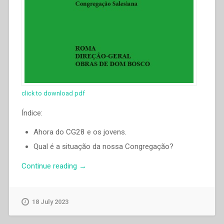
click to download pdf
Índice:
Ahora do CG28 e os jovens.
Qual é a situação da nossa Congregação?
“Ángel
Continue reading
→
Fernández
Artime
–
18 July 2023
Percorrendo
um