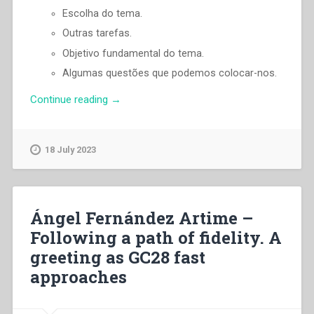
Escolha do tema.
Outras tarefas.
Objetivo fundamental do tema.
Algumas questões que podemos colocar-nos.
“Ángel
Continue reading
→
Fernández
Artime
–
18 July 2023
Quais
salesianos
para
os
Ángel Fernández Artime –
jovens
Following a path of fidelity. A
de
greeting as GC28 fast
hoje?
Carta
approaches
de
convocação