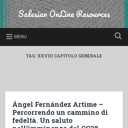
Skip
to
Salesian OnLine Resources
Search
content
MENU
TAG:
XXVIII CAPITOLO GENERALE
Ángel Fernández Artime –
Percorrendo un cammino di
fedeltà. Un saluto