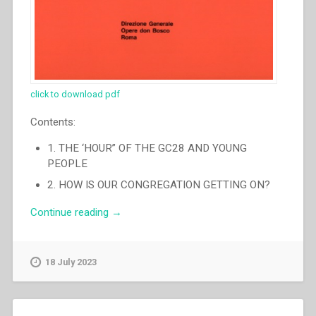
click to download pdf
Contents:
1. THE ‘HOUR” OF THE GC28 AND YOUNG
PEOPLE
2. HOW IS OUR CONGREGATION GETTING ON?
“Ángel
Continue reading
→
Fernández
Artime
–
18 July 2023
Following
a
path