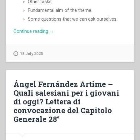
Other tasks.
Fundamental aim of the theme.
Some questions that we can ask ourselves.
“Ángel
Continue reading
→
Fernández
Artime
–
18 July 2023
What
kind
of
Salesians
Ángel Fernández Artime –
for
Quali salesiani per i giovani
the
di oggi? Lettera di
youth
of
convocazione del Capitolo
today?
Generale 28°
Letter
convoking
the