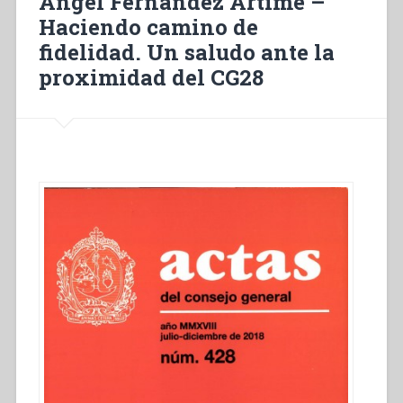
Ángel Fernández Artime –
jeunes
Haciendo camino de
d’aujourd’hui?
fidelidad. Un saludo ante la
Lettre
de
proximidad del CG28
convocation
du
Chapitre
Général
28”