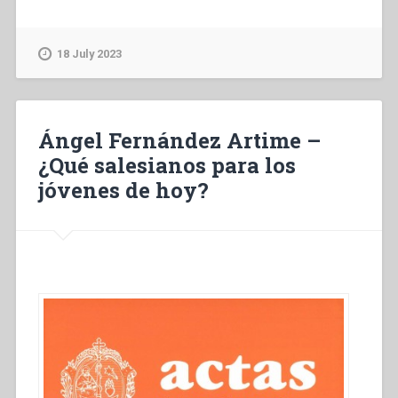
Fernández
Artime
–
18 July 2023
Haciendo
camino
de
fidelidad.
Ángel Fernández Artime –
Un
¿Qué salesianos para los
saludo
jóvenes de hoy?
ante
la
proximidad
del
CG28”