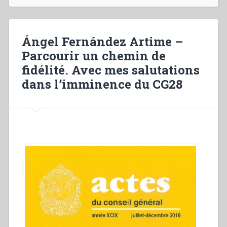
Percorrendo
un
cammino
di
Ángel Fernández Artime –
fedeltà.
Parcourir un chemin de
Un
fidélité. Avec mes salutations
saluto
nell’imminenza
dans l’imminence du CG28
del
CG28”