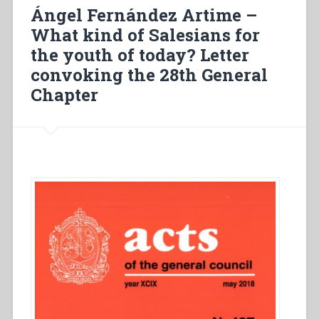
of
Ángel Fernández Artime –
fidelity.
What kind of Salesians for
A
the youth of today? Letter
greeting
as
convoking the 28th General
GC28
Chapter
fast
approaches”