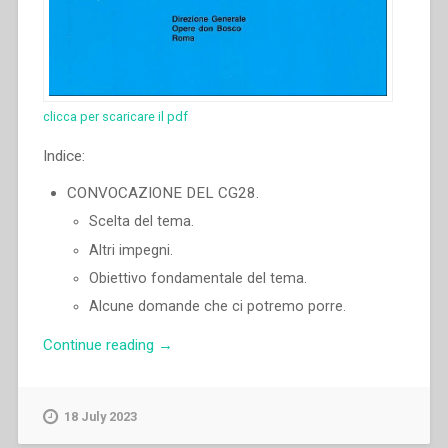
clicca per scaricare il pdf
Indice:
CONVOCAZIONE DEL CG28.
Scelta del tema.
Altri impegni.
Obiettivo fondamentale del tema.
Alcune domande che ci potremo porre.
“Ángel
Continue reading
→
Fernández
Artime
–
18 July 2023
Quali