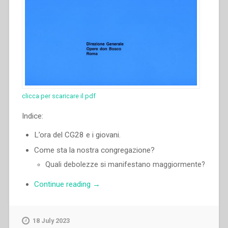
clicca per scaricare il pdf
Indice:
L’ora del CG28 e i giovani.
Come sta la nostra congregazione?
Quali debolezze si manifestano maggiormente?
“Ángel
Continue reading
→
Fernández
Artime
–
18 July 2023