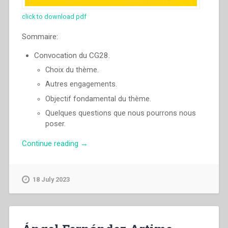
click to download pdf
Sommaire:
Convocation du CG28.
Choix du thème.
Autres engagements.
Objectif fondamental du thème.
Quelques questions que nous pourrons nous
poser.
“Ángel
Continue reading
→
Fernández
Artime
–
18 July 2023
Quels
salésiens
pour
les