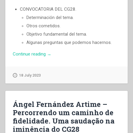
CONVOCATORIA DEL CG28.
Determinación del tema.
Otros cometidos.
Objetivo fundamental del tema.
Algunas preguntas que podemos hacernos.
“Ángel
Continue reading
→
Fernández
Artime
–
18 July 2023
¿Qué
salesianos
para
los
Ángel Fernández Artime –
jóvenes
Percorrendo um caminho de
de
fidelidade. Uma saudação na
hoy?”
iminência do CG28