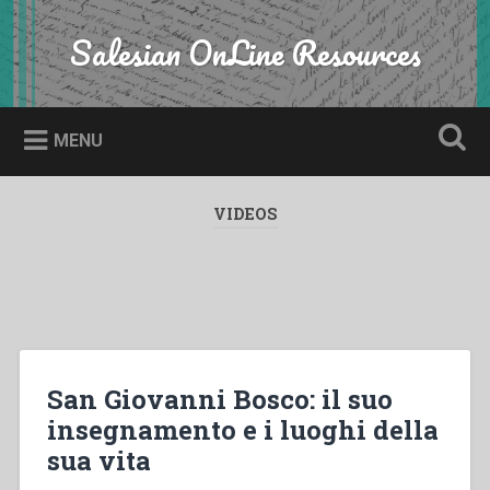
Skip
to
Salesian OnLine Resources
Search
content
MENU
VIDEOS
San Giovanni Bosco: il suo
insegnamento e i luoghi della
sua vita