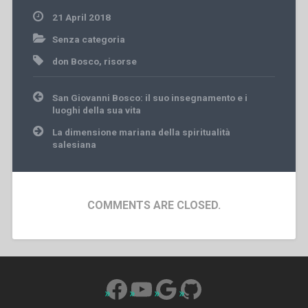
21 April 2018
Senza categoria
don Bosco
,
risorse
Post
San Giovanni Bosco: il suo insegnamento e i
navigation
luoghi della sua vita
La dimensione mariana della spiritualità
salesiana
COMMENTS ARE CLOSED.
Facebook
YouTube
Google
GitHub