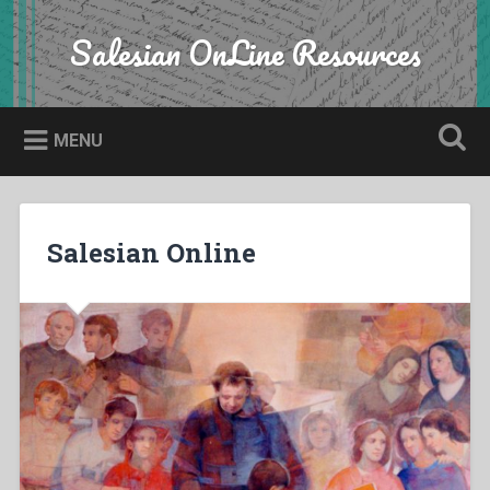
Skip
to
Salesian OnLine Resources
Search
content
MENU
Salesian Online