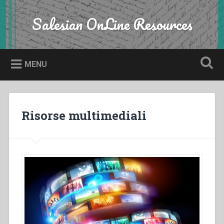
Skip
to
Salesian OnLine Resources
Search
content
MENU
Risorse multimediali