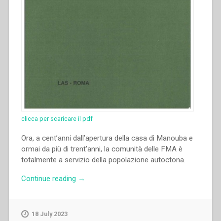
clicca per scaricare il pdf
Ora, a cent’anni dall’apertura della casa di Manouba e
ormai da più di trent’anni, la comunità delle FMA è
totalmente a servizio della popolazione autoctona.
“Laura
Continue reading
→
Gorlato
–
“Origini
18 July 2023