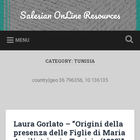
Skip
to
Salesian OnLine Resources
Search
content
MENU
CATEGORY:
TUNISIA
country|geo:36.796356, 10.136135
Laura Gorlato – “Origini della
presenza delle Figlie di Maria