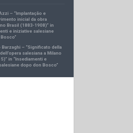
Azzi – “Implantação e
imento inicial da obra
 no Brasil (1883-1908)” in
nti e iniziative salesiane
 Bosco”
 Barzaghi – “Significato della
dell’opera salesiana a Milano
5)” in “Insediamenti e
e salesiane dopo don Bosco”