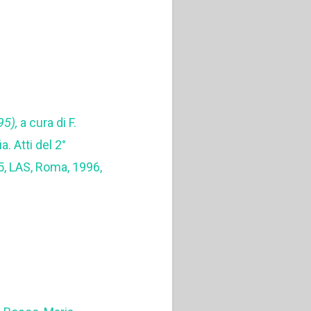
895),
a cura di F.
a. Atti del 2°
5, LAS, Roma, 1996,