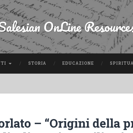
Salesian OnLine Resource
NTI
STORIA
EDUCAZIONE
SPIRITU
rlato – “Origini della 