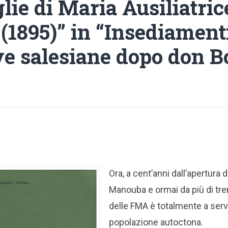
glie di Maria Ausiliatric
(1895)” in “Insediament
ive salesiane dopo don B
Ora, a cent’anni dall’apertura d
Manouba e ormai da più di tre
delle FMA è totalmente a servi
popolazione autoctona.