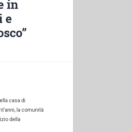
e in
i e
osco”
ella casa di
nt’anni, la comunità
zio della