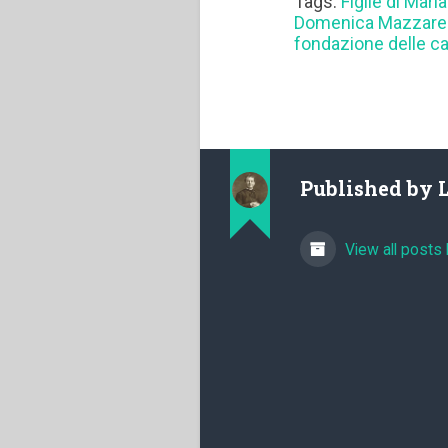
Tags:
Figlie di Maria
Domenica Mazzarel
fondazione delle c
Published by
View all posts