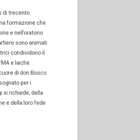
ù di trecento
una formazione che
ine e nell’oratorio
artiere sono animati
rici condividono il
FMA e laiche
cuore di don Bosco
sognato per i
 si richiede, della
one e della loro fede