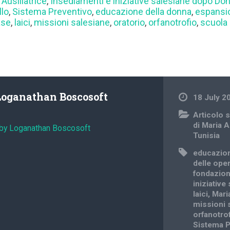
 Ausiliatrice
,
Insediamenti e iniziative salesiane dopo Do
lo
,
Sistema Preventivo
,
educazione della donna
,
espansio
ase
,
laici
,
missioni salesiane
,
oratorio
,
orfanotrofio
,
scuola
Loganathan Boscosoft
18 July 2
Articolo s
di Maria A
 by Loganathan Boscosoft
Tunisia
educazion
delle ope
fondazion
iniziativ
laici
,
Mari
missioni 
orfanotro
Sistema P