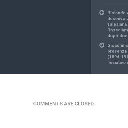
Post
Riolando 
navigation
desenvolv
salesiana
“Insediame
dopo don
Gioachino
presenza 
(1894-191
iniziativ
COMMENTS ARE CLOSED.