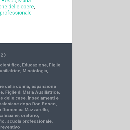
n Bosco
,
Maria
ne delle opere
,
 professionale
023
cientifico
,
Educazione
,
Figlie
usiliatrice
,
Missiologia
,
e della donna
,
espansione
re
,
Figlie di Maria Ausiliatrice
,
e delle case
,
Insediamenti e
e salesiane dopo Don Bosco
,
a Domenica Mazzarello
,
salesiane
,
oratorio
,
fio
,
scuola professionale
,
reventivo