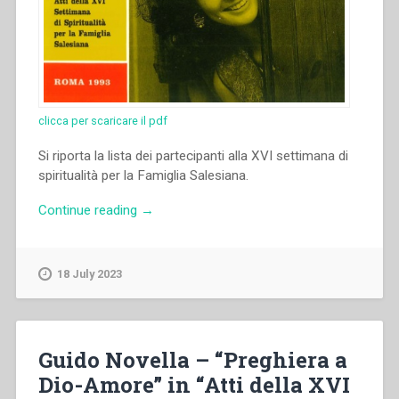
clicca per scaricare il pdf
Si riporta la lista dei partecipanti alla XVI settimana di
spiritualità per la Famiglia Salesiana.
“Autori
Continue reading
→
Vari
–
“Partecipanti”
18 July 2023
in
“Atti
della
XVI
Guido Novella – “Preghiera a
settimana
Dio-Amore” in “Atti della XVI
di