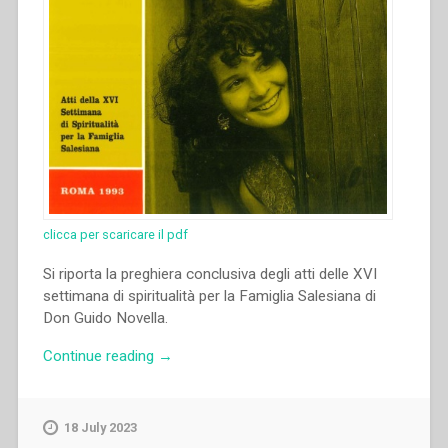
clicca per scaricare il pdf
Si riporta la preghiera conclusiva degli atti delle XVI
settimana di spiritualità per la Famiglia Salesiana di
Don Guido Novella.
“Guido
Continue reading
→
Novella
–
“Preghiera
18 July 2023
a