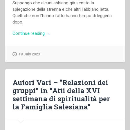
Suppongo che alcuni abbiano già sentito la
spiegazione della strenna e che altri l’abbiano letta.
Quelli che non l’hanno fatto hanno tempo di leggerla
dopo.
“Egidio
Continue reading
→
Viganò
–
“«Saldamente
18 July 2023
radicati
e
fondati
nell’amore»:
Autori Vari – “Relazioni dei
dono
gruppi” in “Atti della XVI
di
settimana di spiritualità per
sé
nell’impegno”
la Famiglia Salesiana”
in
“Atti
della
XVI