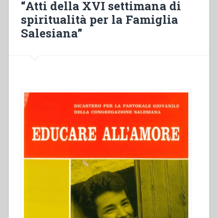
“Atti della XVI settimana di
settimana
di
spiritualità per la Famiglia
spiritualità
Salesiana”
per
la
Famiglia
Salesiana””