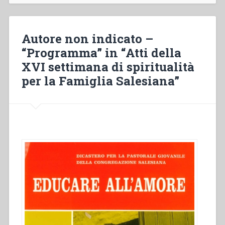
Dio-
Amore”
in
Autore non indicato –
“Atti
“Programma” in “Atti della
della
XVI settimana di spiritualità
XVI
settimana
per la Famiglia Salesiana”
di
spiritualità
per
la
Famiglia
Salesiana””