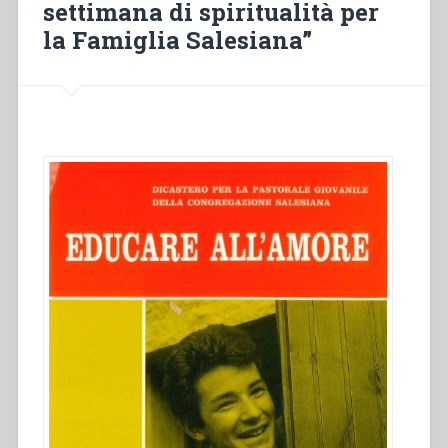
settimana di spiritualità per
spiritualità
per
la Famiglia Salesiana”
la
Famiglia
Salesiana””