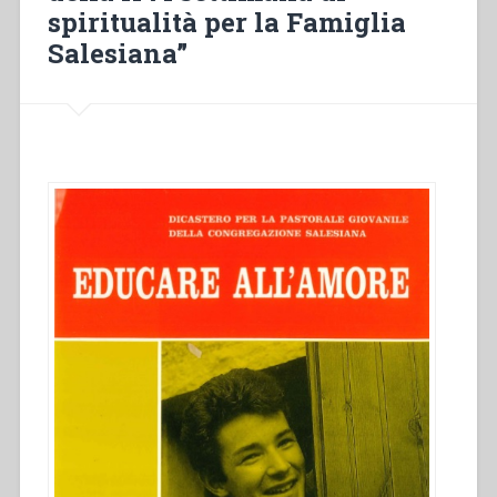
di
spiritualità per la Famiglia
spiritualità
Salesiana”
per
la
Famiglia
Salesiana””