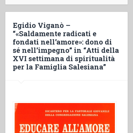
“Ringraziamenti”
in
“Atti
della
Egidio Viganò –
XVI
“«Saldamente radicati e
settimana
fondati nell’amore»: dono di
di
spiritualità
sé nell’impegno” in “Atti della
per
XVI settimana di spiritualità
la
per la Famiglia Salesiana”
Famiglia
Salesiana””