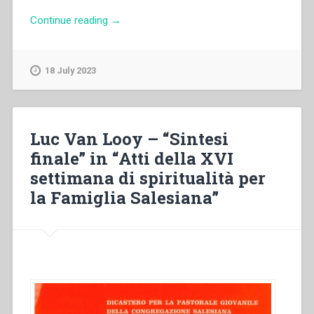
“Autore
Continue reading
→
non
indicato
–
18 July 2023
“Programma”
in
“Atti
della
Luc Van Looy – “Sintesi
XVI
finale” in “Atti della XVI
settimana
settimana di spiritualità per
di
spiritualità
la Famiglia Salesiana”
per
la
Famiglia
Salesiana””