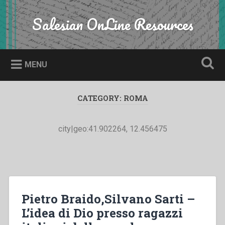
Skip
to
Salesian OnLine Resources
Search
content
MENU
CATEGORY:
ROMA
city|geo:41.902264, 12.456475
Pietro Braido,Silvano Sarti –
L’idea di Dio presso ragazzi