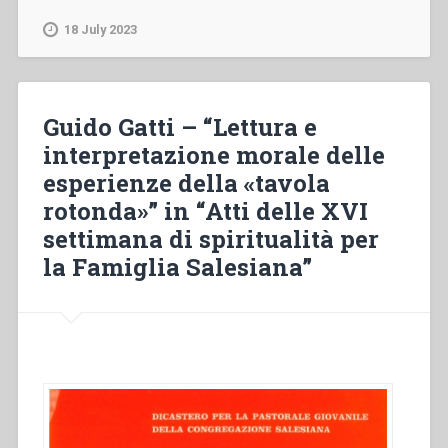
–
“Indicazione
18 July 2023
per
il
lavoro
dei
Guido Gatti – “Lettura e
gruppi”
interpretazione morale delle
in
esperienze della «tavola
“Atti
della
rotonda»” in “Atti delle XVI
XVI
settimana di spiritualità per
settimana
la Famiglia Salesiana”
di
spiritualità
per
la
Famiglia
Salesiana””