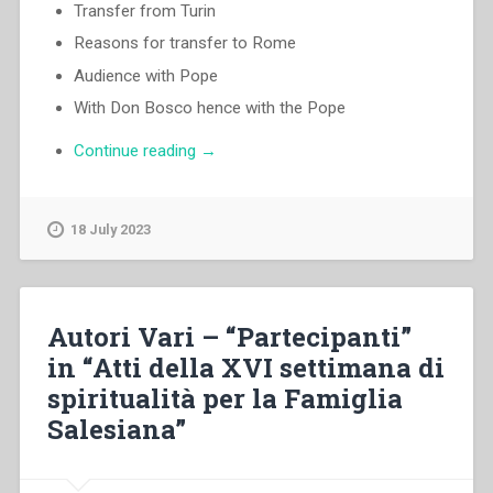
Transfer from Turin
Reasons for transfer to Rome
Audience with Pope
With Don Bosco hence with the Pope
“Luigi
Continue reading
→
Ricceri
–
The
18 July 2023
Missions
the
way
to
Autori Vari – “Partecipanti”
renewal”
in “Atti della XVI settimana di
spiritualità per la Famiglia
Salesiana”