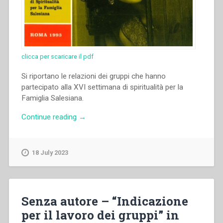
clicca per scaricare il pdf
Si riportano le relazioni dei gruppi che hanno
partecipato alla XVI settimana di spiritualità per la
Famiglia Salesiana.
“Autori
Continue reading
→
Vari
–
“Relazioni
18 July 2023
dei
gruppi”
in
“Atti
Senza autore – “Indicazione
della
per il lavoro dei gruppi” in
XVI