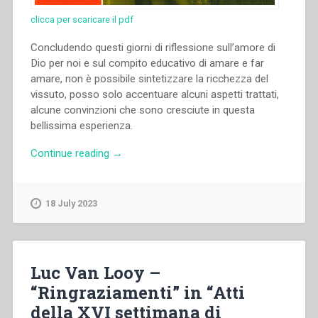
clicca per scaricare il pdf
Concludendo questi giorni di riflessione sull’amore di
Dio per noi e sul compito educativo di amare e far
amare, non è possibile sintetizzare la ricchezza del
vissuto, posso solo accentuare alcuni aspetti trattati,
alcune convinzioni che sono cresciute in questa
bellissima esperienza.
“Luc
Continue reading
→
Van
Looy
–
18 July 2023
“Sintesi
finale”
in
“Atti
Luc Van Looy –
della
“Ringraziamenti” in “Atti
XVI
della XVI settimana di
settimana