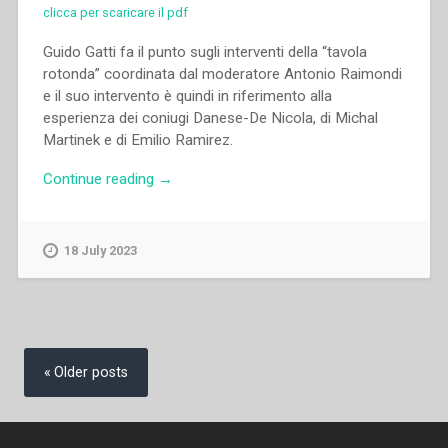
clicca per scaricare il pdf
Guido Gatti fa il punto sugli interventi della “tavola
rotonda” coordinata dal moderatore Antonio Raimondi
e il suo intervento è quindi in riferimento alla
esperienza dei coniugi Danese-De Nicola, di Michal
Martinek e di Emilio Ramirez.
“Guido
Continue reading
→
Gatti
–
“Lettura
18 July 2023
e
interpretazione
morale
delle
Posts
esperienze
navigation
Older posts
della
«tavola
rotonda»”
in