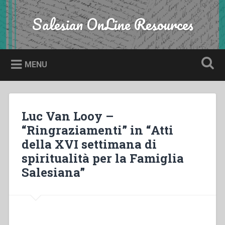
Skip
to
Salesian OnLine Resources
Search
content
MENU
Luc Van Looy –
“Ringraziamenti” in “Atti
della XVI settimana di
spiritualità per la Famiglia
Salesiana”