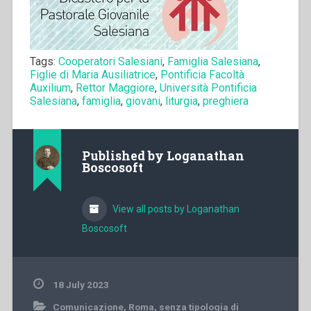
Tags:
Cooperatori Salesiani
,
Famiglia Salesiana
,
Figlie di Maria Ausiliatrice
,
Pontificia Facoltà
Auxilium
,
Rettor Maggiore
,
Università Pontificia
Salesiana
,
famiglia
,
giovani
,
liturgia
,
preghiera
Published by
Loganathan
Boscosoft
View all posts by Loganathan
Boscosoft
18 July 2023
Comunicazione
,
Roma
,
senza tipologia di