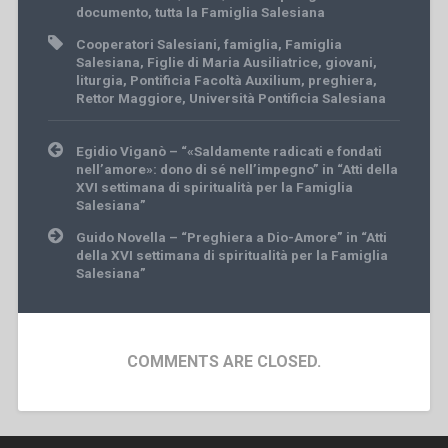
documento
,
tutta la Famiglia Salesiana
Cooperatori Salesiani
,
famiglia
,
Famiglia
Salesiana
,
Figlie di Maria Ausiliatrice
,
giovani
,
liturgia
,
Pontificia Facoltà Auxilium
,
preghiera
,
Rettor Maggiore
,
Università Pontificia Salesiana
Post
Egidio Viganò – “«Saldamente radicati e fondati
navigation
nell’amore»: dono di sé nell’impegno” in “Atti della
XVI settimana di spiritualità per la Famiglia
Salesiana”
Guido Novella – “Preghiera a Dio-Amore” in “Atti
della XVI settimana di spiritualità per la Famiglia
Salesiana”
COMMENTS ARE CLOSED.