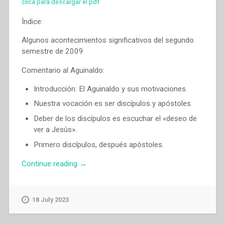
clica para descargar el pdf
Índice:
Algunos acontecimientos significativos del segundo
semestre de 2009
Comentario al Aguinaldo:
Introducción: El Aguinaldo y sus motivaciones.
Nuestra vocación es ser discípulos y apóstoles.
Deber de los discípulos es escuchar el «deseo de
ver a Jesús».
Primero discípulos, después apóstoles.
“Pascual
Continue reading
→
Chavez
Villanueva
–
18 July 2023
Llevar
el