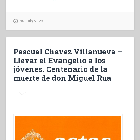
Viganò
–
L’Eucharistie
18 July 2023
dans
l’esprit
apostolique
de
Pascual Chavez Villanueva –
Don
Llevar el Evangelio a los
Bosco”
jóvenes. Centenario de la
muerte de don Miguel Rua