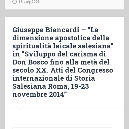
18 July 2023
cardinale
August
J.
Hlond,
Giuseppe Biancardi – “La
primate
dimensione apostolica della
di
spiritualità laicale salesiana”
Polonia
(1881-
in “Sviluppo del carisma di
1948).
Don Bosco fino alla metà del
Note
secolo XX. Atti del Congresso
sul
suo
internazionale di Storia
operato
Salesiana Roma, 19-23
apostolico”
novembre 2014”