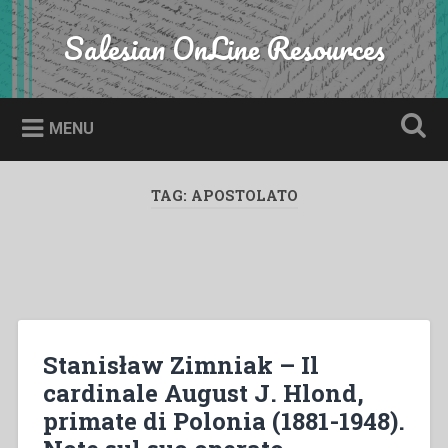
Skip
to
Salesian OnLine Resources
Search
content
MENU
TAG:
APOSTOLATO
Stanisław Zimniak – Il
cardinale August J. Hlond,
primate di Polonia (1881-1948).