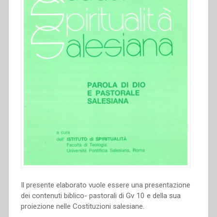
di
Storia
Salesiana
Roma,
19-
23
novembre
2014””
Il presente elaborato vuole essere una presentazione
dei contenuti biblico- pastorali di Gv 10 e della sua
proiezione nelle Costituzioni salesiane.