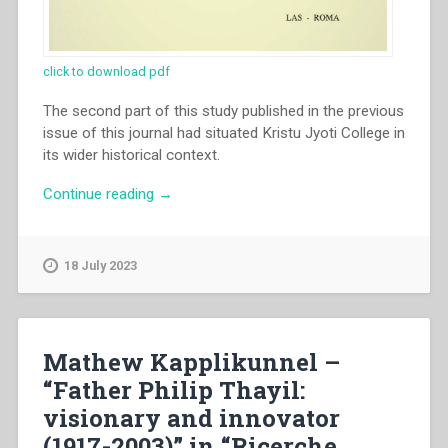
click to download pdf
The second part of this study published in the previous
issue of this journal had situated Kristu Jyoti College in
its wider historical context.
“Thomas
Continue reading
→
Anchukandam
–
“Kristu
18 July 2023
Jyoti
college,
Bangalore:
the
Mathew Kapplikunnel –
history
“Father Philip Thayil:
and
visionary and innovator
significance
of
(1917-2003)” in “Ricerche