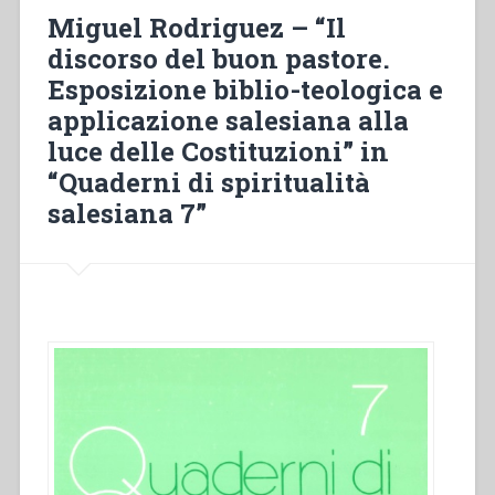
spiritualità
Miguel Rodriguez – “Il
laicale
discorso del buon pastore.
salesiana”
Esposizione biblio-teologica e
in
“Sviluppo
applicazione salesiana alla
del
luce delle Costituzioni” in
carisma
“Quaderni di spiritualità
di
Don
salesiana 7”
Bosco
fino
alla
metà
del
secolo
XX.
Atti
del
Congresso
internazionale