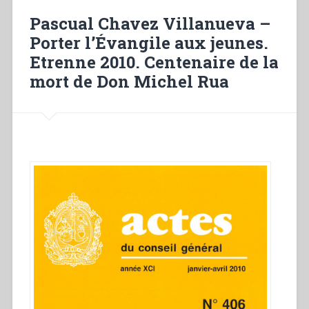
and
Pascual Chavez Villanueva –
innovator
Porter l’Évangile aux jeunes.
(1917-
Etrenne 2010. Centenaire de la
2003)”
in
mort de Don Michel Rua
“Ricerche
Storiche
Salesiane””