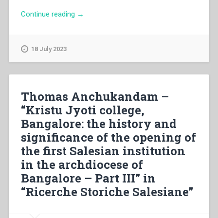
“Aldo
Continue reading
→
Giraudo,Bruna
Grassini,Joe
Boenzi,Juan
18 July 2023
Bottasso,Luis
Roson,Marcella
Farina,Marco
Rossetti
Thomas Anchukandam –
–
“Kristu Jyoti college,
“Da
Bangalore: the history and
mihi
animas”.
significance of the opening of
Pastori
the first Salesian institution
dei
in the archdiocese of
giovani”
Bangalore – Part III” in
“Ricerche Storiche Salesiane”