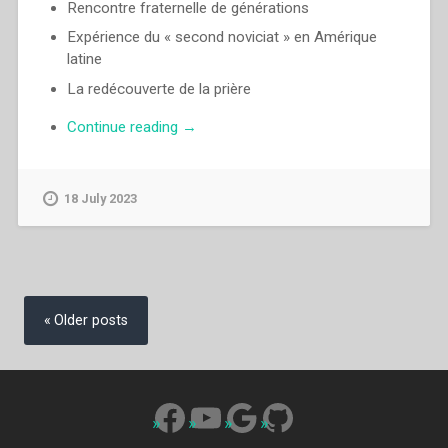
Rencontre fraternelle de générations
Expérience du « second noviciat » en Amérique
latine
La redécouverte de la prière
“Luigi
Continue reading
→
Ricceri
–
Expérience
18 July 2023
du
”
second
noviciat
Posts
”
navigation
Older posts
en
Amérique
latine”
Facebook
YouTube
Google
GitHub