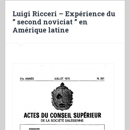
Evangelio
a
Luigi Ricceri – Expérience du
los
” second noviciat ” en
jóvenes.
Amérique latine
Centenario
de
la
muerte
de
don
Miguel
Rua”