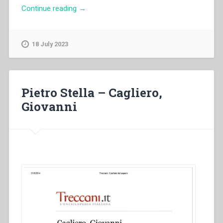
“Miguel
Continue reading
→
Rodriguez
–
“Il
18 July 2023
discorso
del
buon
pastore.
Pietro Stella – Cagliero,
Esposizione
Giovanni
biblio-
teologica
e
applicazione
salesiana
alla
luce
delle
Costituzioni”
in
“Quaderni