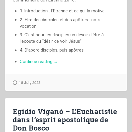
Commentaire de l’Étrenne 2010:
1. lntroduction : l’Etrenne et ce qui Ia motive.
2. Etre des disciples et des apôtres : notre
vocation.
3. C’est pour les disciples un devoir d’être à
l’écoute du “désir de voir Jésus”.
4. D’abord disciples, puis apôtres.
“Pascual
Continue reading
→
Chavez
Villanueva
–
18 July 2023
Porter
l’Évangile
aux
jeunes.
Egidio Viganò – L’Eucharistie
Etrenne
dans l’esprit apostolique de
2010.
Don Bosco
Centenaire