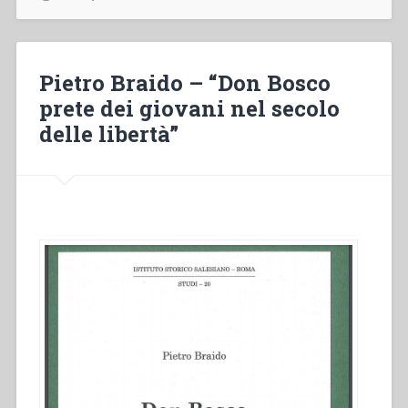
de’
divoti
di
Maria
Pietro Braido – “Don Bosco
Ausiliatrice
prete dei giovani nel secolo
canonicamente
delle libertà”
eretta
nella
Chiesa
a
Lei
dedicata
in
Torino
con
ragguaglio
storico
su
questo
titolo