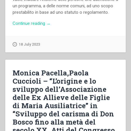
un programma, a delle norme comuni, ad uno scopo
prestabilito in base ad uno statuto o regolamento.
“Runita
Continue reading
→
Borja
–
“La
18 July 2023
spiritualità
emergente
nell’associazionismo
femminile
Monica Pacella,Paola
degli
Cuccioli – “L’origine e lo
ambienti
sviluppo dell’Associazione
delle
FMA”
delle Ex Allieve delle Figlie
in
di Maria Ausiliatrice” in
“Sviluppo
“Sviluppo del carisma di Don
del
carisma
Bosco fino alla metà del
di
secolo XX. Atti del Congresso