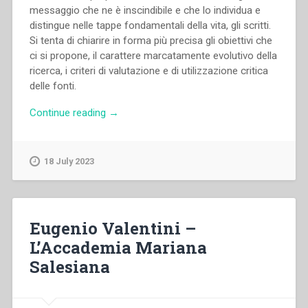
messaggio che ne è inscindibile e che lo individua e
distingue nelle tappe fondamentali della vita, gli scritti.
Si tenta di chiarire in forma più precisa gli obiettivi che
ci si propone, il carattere marcatamente evolutivo della
ricerca, i criteri di valutazione e di utilizzazione critica
delle fonti.
“Pietro
Continue reading
→
Braido
–
“Don
18 July 2023
Bosco
prete
dei
giovani
Eugenio Valentini –
nel
L’Accademia Mariana
secolo
Salesiana
delle
libertà””