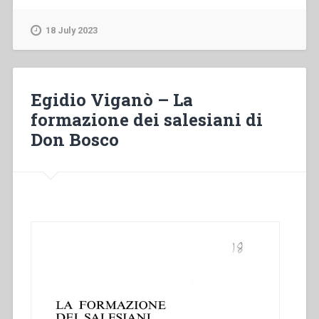
Cuccioli
–
18 July 2023
“L’origine
e
lo
sviluppo
Egidio Viganò – La
dell’Associazione
formazione dei salesiani di
delle
Don Bosco
Ex
Allieve
delle
Figlie
di
Maria
Ausiliatrice”
in
“Sviluppo
del
carisma
di