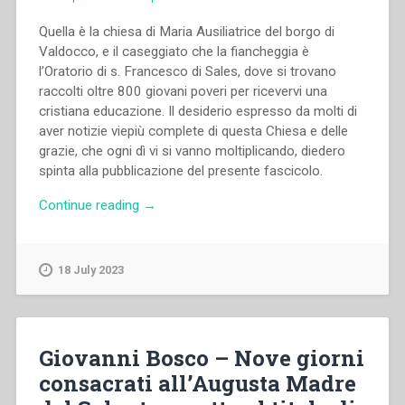
Quella è la chiesa di Maria Ausiliatrice del borgo di
Valdocco, e il caseggiato che la fiancheggia è
l’Oratorio di s. Francesco di Sales, dove si trovano
raccolti oltre 800 giovani poveri per ricevervi una
cristiana educazione. Il desiderio espresso da molti di
aver notizie viepiù complete di que­sta Chiesa e delle
grazie, che ogni dì vi si vanno moltiplicando, diedero
spinta alla pubblicazione del presente fascicolo.
“Giovanni
Continue reading
→
Bosco
–
Maria
18 July 2023
Ausiliatrice
col
racconto
di
Giovanni Bosco – Nove giorni
alcune
consacrati all’Augusta Madre
grazie
ottenute