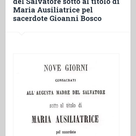
del Salvatore sotto al titolo di
nel
Maria Ausiliatrice pel
primo
sacerdote Gioanni Bosco
settennio
dalla
Consacrazione
della
Chiesa
a
Lei
dedicata
in
Torino
per
cura
del
sacerdote
Giovanni
Bosco”