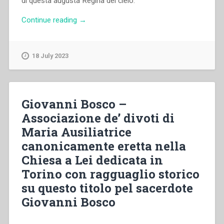
di questa augusta Regina del cielo.
“Giovanni
Continue reading
→
Bosco
–
Nove
18 July 2023
giorni
consacrati
all’Augusta
Madre
Giovanni Bosco –
del
Associazione de’ divoti di
Salvatore
Maria Ausiliatrice
sotto
al
canonicamente eretta nella
titolo
Chiesa a Lei dedicata in
di
Torino con ragguaglio storico
Maria
Ausiliatrice
su questo titolo pel sacerdote
pel
Giovanni Bosco
sacerdote
Gioanni