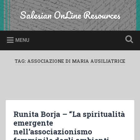
Skip
to
Salesian OnLine Resources
Search
content
MENU
TAG:
ASSOCIAZIONE DI MARIA AUSILIATRICE
Runita Borja – “La spiritualità
emergente
nell’associazionismo