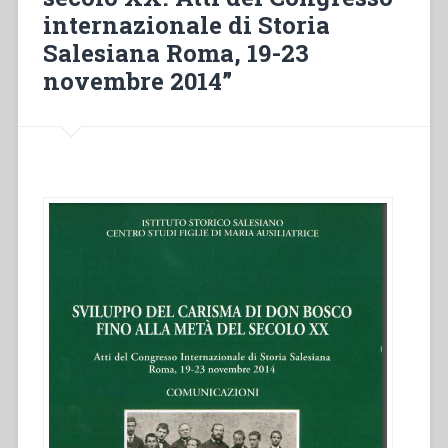
Don
internazionale di Storia
Bosco
Salesiana Roma, 19-23
fino
alla
novembre 2014”
metà
del
secolo
XX.
Atti
del
Congresso
internazionale
di
Storia
Salesiana
Roma,
19-
23
novembre
2014””