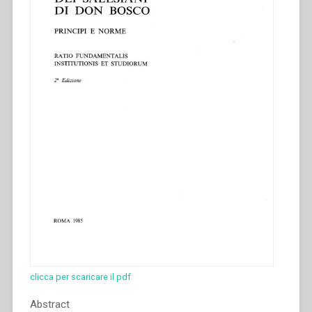
Don
Bosco
fino
alla
metà
del
secolo
XX.
Atti
del
Congresso
internazionale
di
Storia
Salesiana
Roma,
19-
23
clicca per scaricare il pdf
novembre
2014””
Abstract