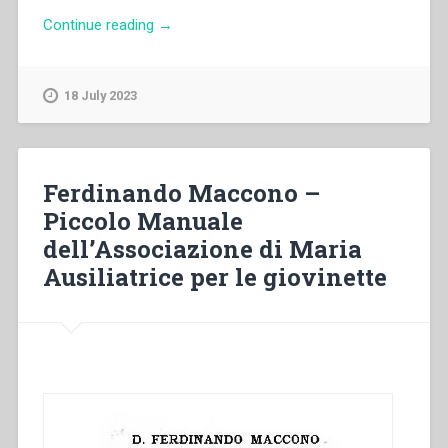
“Eugenio
Continue reading
→
Valentini
–
L’Accademia
18 July 2023
Mariana
Salesiana”
Ferdinando Maccono –
Piccolo Manuale
dell’Associazione di Maria
Ausiliatrice per le giovinette