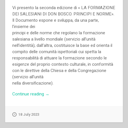
Vi presento la seconda edizione di « LA FORMAZIONE
DEI SALESIANI DI DON BOSCO. PRINCIPI E NORME».
Il Documento espone e sviluppa, da una parte,
l’insieme dei
principi e delle norme che regolano la formazione
salesiana a livello mondiale (servizio all’unità
nell’identità); dall’altra, costituisce la base ed orienta il
compito delle comunità ispettoriali cui spetta la
responsabilità di attuare la formazione secondo le
esigenze del proprio contesto culturale, in conformità
con le direttive della Chiesa e della Congregazione
(servizio all’unità
nella diversificazione).
“Egidio
Continue reading
→
Viganò
–
La
18 July 2023
formazione
dei