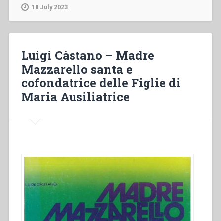
“Vita
18 July 2023
e
morte
nell’esperienza
delle
Luigi Càstano – Madre
Figlie
Mazzarello santa e
di
cofondatrice delle Figlie di
Maria
Ausiliatrice”
Maria Ausiliatrice
in
“Colloqui
sulla
Vita
Salesiana
18””