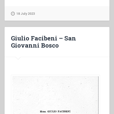
Zolin
–
Piccolo
18 July 2023
manuale
di
vita
religiosa”
Giulio Facibeni – San
Giovanni Bosco