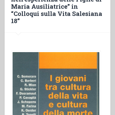
Maria Ausiliatrice” in
sulla
vita
“Colloqui sulla Vita Salesiana
salesiana
18”
(Barcellona,
Spagna
22
agosto
–
27
agosto
1996)”
in
“Colloqui
sulla
Vita
Salesiana
18””