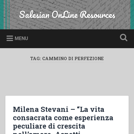
Skip
to
Salesian OnLine Resources
Search
content
MENU
TAG:
CAMMINO DI PERFEZIONE
Milena Stevani – “La vita
consacrata come esperienza
peculiare di crescita