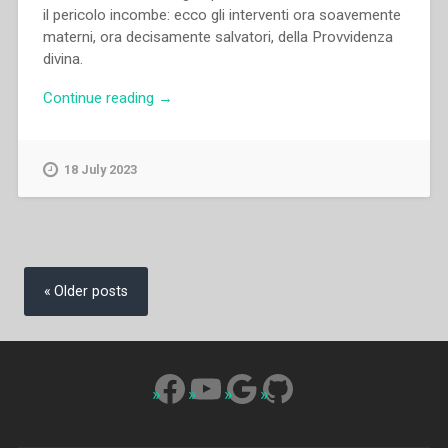
il pericolo incombe: ecco gli interventi ora soavemente
materni, ora decisamente salvatori, della Provvidenza
divina.
“Giulio
Continue reading
→
Facibeni
–
San
18 July 2023
Giovanni
Bosco”
Posts
navigation
Older posts
Facebook
YouTube
Google
GitHub