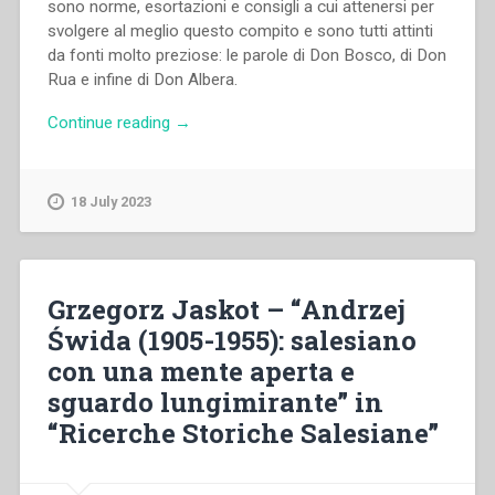
sono norme, esortazioni e consigli a cui attenersi per
svolgere al meglio questo compito e sono tutti attinti
da fonti molto preziose: le parole di Don Bosco, di Don
Rua e infine di Don Albera.
“Giovanni
Continue reading
→
Bosco,Michele
Rua,Paolo
Albera
18 July 2023
–
Manuale
del
direttore”
Grzegorz Jaskot – “Andrzej
Świda (1905-1955): salesiano
con una mente aperta e
sguardo lungimirante” in
“Ricerche Storiche Salesiane”