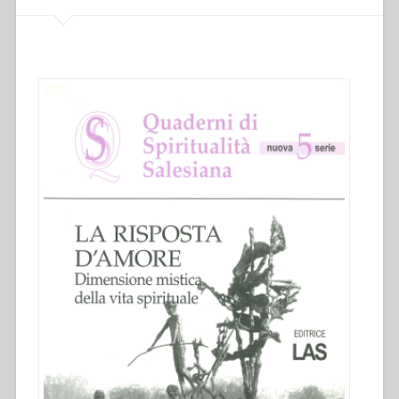
questa
specifica
forma
di
vita”
in
“quaderni
di
spiritualità
salesiana.
Nuova
serie-
5””