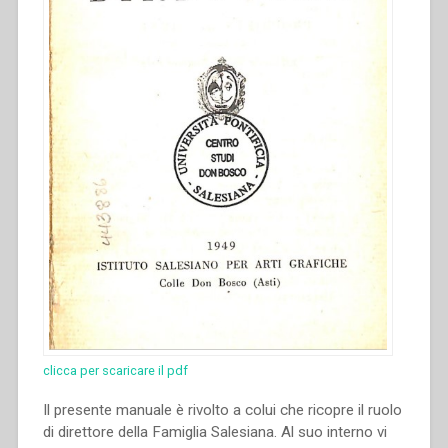
in
“Quaderni
di
spiritualità
salesiana.
Nuova
serie-
5””
clicca per scaricare il pdf
Il presente manuale è rivolto a colui che ricopre il ruolo
di direttore della Famiglia Salesiana. Al suo interno vi