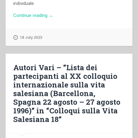
individuale.
“Francis
Continue reading
→
Desramaut
–
“Nuove
18 July 2023
perspettive
della
spiritualità
salesiana
Autori Vari – “Lista dei
nella
partecipanti al XX colloquio
seconda
internazionale sulla vita
parte
del
salesiana (Barcellona,
secolo
Spagna 22 agosto – 27 agosto
ventesimo”
1996)” in “Colloqui sulla Vita
in
“Colloqui
Salesiana 18”
sulla
Vita
Salesiana