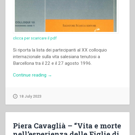
clicca per scaricare il pdf
Si riporta la lista dei partecipanti al XX colloquio
internazionale sulla vita salesiana tenutosi a
Barcellona tra il 22 e il 27 agosto 1996.
“Autori
Continue reading
→
Vari
–
“Lista
18 July 2023
dei
partecipanti
al
XX
Piera Cavaglià – “Vita e morte
colloquio
nell’esperienza delle Figlie di
internazionale