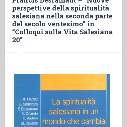
Francis Desramaut – “Nuove
con
perspettive della spiritualità
una
salesiana nella seconda parte
mente
aperta
del secolo ventesimo” in
e
“Colloqui sulla Vita Salesiana
sguardo
20”
lungimirante”
in
“Ricerche
Storiche
Salesiane””