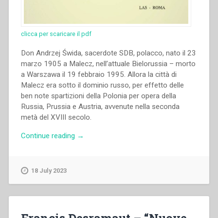
clicca per scaricare il pdf
Don Andrzej Świda, sacerdote SDB, polacco, nato il 23
marzo 1905 a Malecz, nell’attuale Bielorussia – morto
a Warszawa il 19 febbraio 1995. Allora la città di
Malecz era sotto il dominio russo, per effetto delle
ben note spartizioni della Polonia per opera della
Russia, Prussia e Austria, avvenute nella seconda
metà del XVIII secolo.
“Grzegorz
Continue reading
→
Jaskot
–
“Andrzej
18 July 2023
Świda
(1905-
1955):
salesiano