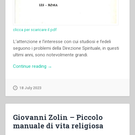
clicca per scaricare il pdf
L’attenzione e l’interesse con cui studiosi e fedeli
seguono i problemi della Direzione Spirituale, in questi
ultimi anni, sono notevolmente grandi.
“Pietro
Continue reading
→
Brocardo
–
Direzione
18 July 2023
spirituale
e
rendiconto”
Giovanni Zolin – Piccolo
manuale di vita religiosa