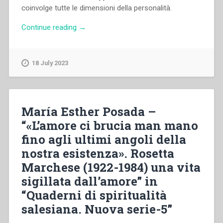
coinvolge tutte le dimensioni della personalità.
“Milena
Continue reading
→
Stevani
–
“La
18 July 2023
vita
consacrata
come
esperienza
María Esther Posada –
peculiare
“«L’amore ci brucia man mano
di
fino agli ultimi angoli della
crescita
nell’amore.
nostra esistenza». Rosetta
Aspetti
Marchese (1922-1984) una vita
psicodinamici
sigillata dall’amore” in
e
relazionali
“Quaderni di spiritualità
coinvolti
salesiana. Nuova serie-5”
in