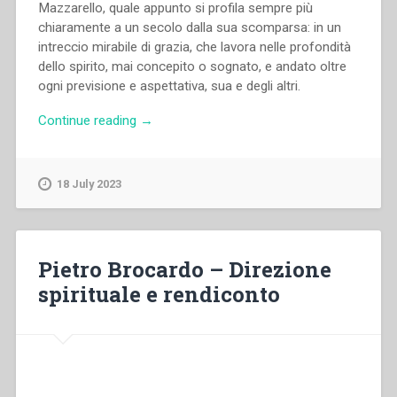
Mazzarello, quale appunto si profila sempre più
chiaramente a un secolo dalla sua scomparsa: in un
intreccio mirabile di grazia, che lavora nelle profondità
dello spirito, mai concepito o sognato, e andato oltre
ogni previsione e aspettativa, sua e degli altri.
“Luigi
Continue reading
→
Càstano
–
Madre
18 July 2023
Mazzarello
santa
e
cofondatrice
Pietro Brocardo – Direzione
delle
spirituale e rendiconto
Figlie
di
Maria
Ausiliatrice”