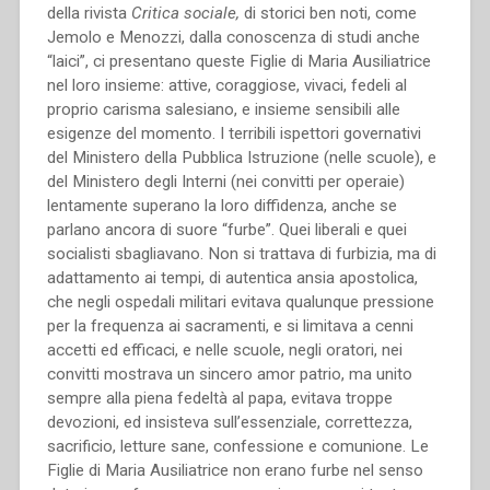
del­la rivista
Critica sociale,
di storici ben noti, come
Jemolo e Menozzi, dal­la conoscenza di studi anche
“laici”, ci presentano queste Figlie di Maria Ausiliatrice
nel loro insieme: attive, coraggiose, vivaci, fedeli al
proprio carisma salesiano, e insie­me sensibili al­le
esigenze del momento. I terribili ispettori governativi
del Ministero del­la Pubblica Istruzione (nel­le scuole), e
del Ministero degli Interni (nei convitti per operaie)
lentamente superano la loro diffidenza, anche se
parlano ancora di suore “furbe”. Quei liberali e quei
socialisti sbagliavano. Non si trattava di furbizia, ma di
adattamento ai tempi, di autentica ansia apostolica,
che negli ospedali militari evitava qualunque pressione
per la frequenza ai sacramenti, e si limitava a cenni
accetti ed efficaci, e nel­le scuole, negli oratori, nei
convitti mostrava un sincero amor patrio, ma unito
sempre al­la piena fedeltà al papa, evitava troppe
devozioni, ed insisteva sul­l’essenziale, correttezza,
sacrificio, letture sane, confessione e comunione. Le
Figlie di Maria Ausiliatrice non erano furbe nel senso