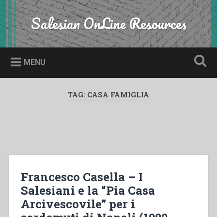
Skip
to
Salesian OnLine Resources
Search
content
MENU
TAG:
CASA FAMIGLIA
Francesco Casella – I
Salesiani e la “Pia Casa
Arcivescovile” per i