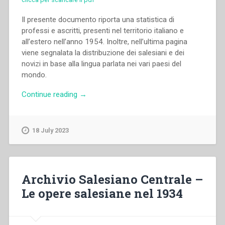
Il presente documento riporta una statistica di
professi e ascritti, presenti nel territorio italiano e
all’estero nell’anno 1954. Inoltre, nell’ultima pagina
viene segnalata la distribuzione dei salesiani e dei
novizi in base alla lingua parlata nei vari paesi del
mondo.
“Archivio
Continue reading
→
Salesiano
Centrale
–
18 July 2023
Professi
e
ascritti
(per
Archivio Salesiano Centrale –
Ispettorie)”
Le opere salesiane nel 1934