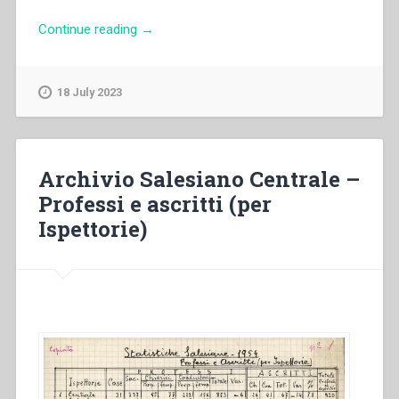
“Francesco
Continue reading
→
Casella
–
I
18 July 2023
Salesiani
e
la
“Pia
Archivio Salesiano Centrale –
Casa
Professi e ascritti (per
Arcivescovile”
Ispettorie)
per
i
sordomuti
di
Napoli
(1909-
1975)”