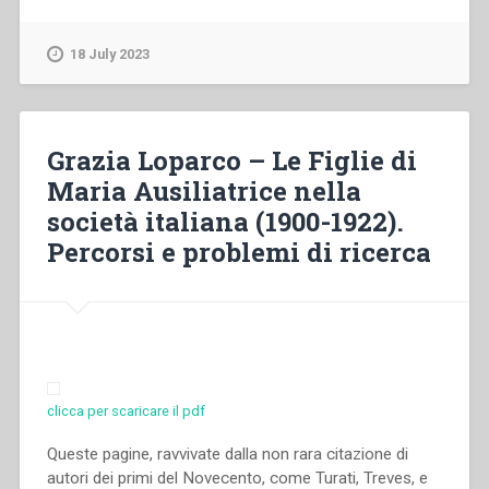
Centrale
–
18 July 2023
Le
opere
salesiane
nel
Grazia Loparco – Le Figlie di
1934”
Maria Ausiliatrice nella
società italiana (1900-1922).
Percorsi e problemi di ricerca
clicca per scaricare il pdf
Queste pagine, ravvivate dal­la non rara citazione di
autori dei primi del Novecento, come Turati, Treves, e