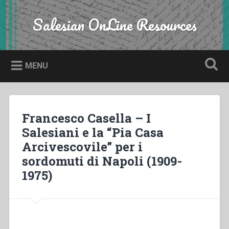
Skip
to
Salesian OnLine Resources
Search
content
MENU
Francesco Casella – I
Salesiani e la “Pia Casa
Arcivescovile” per i
sordomuti di Napoli (1909-
1975)