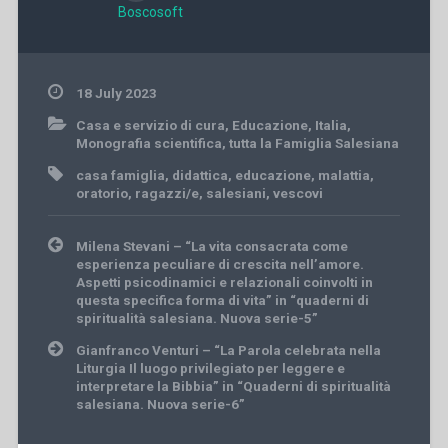
Boscosoft
18 July 2023
Casa e servizio di cura
,
Educazione
,
Italia
,
Monografia scientifica
,
tutta la Famiglia Salesiana
casa famiglia
,
didattica
,
educazione
,
malattia
,
oratorio
,
ragazzi/e
,
salesiani
,
vescovi
Post
Milena Stevani – “La vita consacrata come
navigation
esperienza peculiare di crescita nell’amore.
Aspetti psicodinamici e relazionali coinvolti in
questa specifica forma di vita” in “quaderni di
spiritualità salesiana. Nuova serie-5”
Gianfranco Venturi – “La Parola celebrata nella
Liturgia Il luogo privilegiato per leggere e
interpretare la Bibbia” in “Quaderni di spiritualità
salesiana. Nuova serie-6”