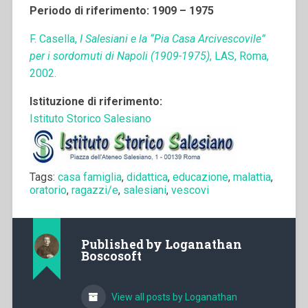
Periodo di riferimento: 1909 – 1975
F. Casella,
I Salesiani e la “Pia Casa Arcivescovile”
per i sordomuti di Napoli (1909-1975)
, LAS, Roma,
2002.
Istituzione di riferimento:
Istituto Storico Salesiano
Tags:
casa famiglia
,
didattica
,
educazione
,
malattia
,
oratorio
,
ragazzi/e
,
salesiani
,
vescovi
Published by
Loganathan
Boscosoft
View all posts by Loganathan