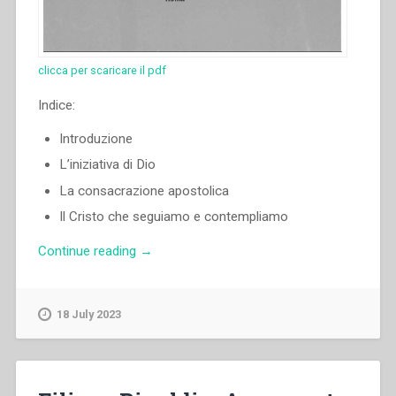
–
Autorevoli
consensi.
clicca per scaricare il pdf
–
Il
Indice:
compito
nostro
Introduzione
in
L’iniziativa di Dio
quest’ora.
–
La consacrazione apostolica
Un
Il Cristo che seguiamo e contempliamo
po’
di
“Juan
Continue reading
→
esame
Edmundo
di
Vecchi
coscienza.
–
18 July 2023
–
Indicazioni
Ricordi
per
per
un
gli
cammino