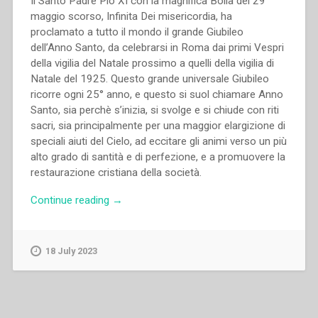
Il Santo Padre Pio XI con la magnifica Bolla del 29
maggio scorso, Infinita Dei misericordia, ha
proclamato a tutto il mondo il grande Giubileo
dell’Anno Santo, da celebrarsi in Roma dai primi Vespri
della vigilia del Natale prossimo a quelli della vigilia di
Natale del 1925. Questo grande universale Giubileo
ricorre ogni 25° anno, e questo si suol chiamare Anno
Santo, sia perchè s’inizia, si svolge e si chiude con riti
sacri, sia principalmente per una maggior elargizione di
speciali aiuti del Cielo, ad eccitare gli animi verso un più
alto grado di santità e di perfezione, e a promuovere la
restaurazione cristiana della società.
“Filippo
Continue reading
→
Rinaldi
–
Anno
18 July 2023
santo
–
Giubileo
della