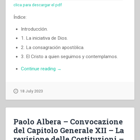
clica para descargar el pdf
Índice:
Introduccìón.
1. La iniciativa de Dios.
2. La consagración apostòlica.
3. El Cristo a quien seguimos y contemplamos.
“Juan
Continue reading
→
Edmundo
Vecchi
–
18 July 2023
Indicaciones
para
un
camino
Paolo Albera – Convocazione
de
del Capitolo Generale XII – La
espiritualidad
revisione delle Costituzioni –
salesiana.”