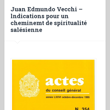
“Volontarie
Juan Edmundo Vecchi –
Don
lndications pour un
Bosco””
cheminemt de spiritualité
salésienne