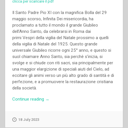
clicca per scaricare il pdf
Il Santo Padre Pio XI con la magnifica Bolla del 29
maggio scorso, Infinita Dei misericordia, ha
proclamato a tutto il mondo il grande Giubileo
dell’Anno Santo, da celebrarsi in Roma dai
primi Vespri della vigilia del Natale prossimo a quelli
della vigilia di Natale del 1925. Questo grande
universale Giubileo ricorre ogni 25° anno, e questo si
suol chiamare Anno Santo, sia perchè s’inizia, si
svolge e si chiude con riti sacri, sia principalmente per
una maggior elargizione di speciali aiuti del Cielo, ad
eccitare gli animi verso un più alto grado di santità e di
perfezione, e a promuovere la restaurazione cristiana
della società.
“Filippo
Continue reading
→
Rinaldi
–
Anno
18 July 2023
santo