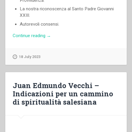
Provvidenza.
La nostra riconoscenza al Santo Padre Giovanni
XXIII.
Autorevoli consensi.
“Renato
Continue reading
→
Ziggiotti
–
Dopo
18 July 2023
i
trionfi
di
Roma:
Juan Edmundo Vecchi –
La
Indicazioni per un cammino
nostra
di spiritualità salesiana
Consacrazione
al
Cuore
Immacolato
di