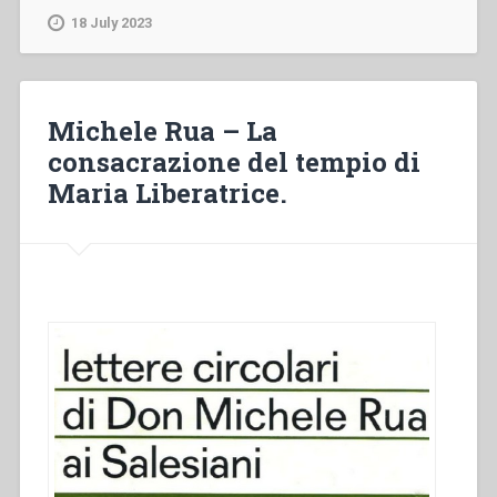
Convocazione
18 July 2023
del
Capitolo
Generale
XII
Michele Rua – La
–
consacrazione del tempio di
La
Maria Liberatrice.
revisione
delle
Costituzioni
–
Il
terzo
Centenario
della
morte
di
S.
Francesco
di