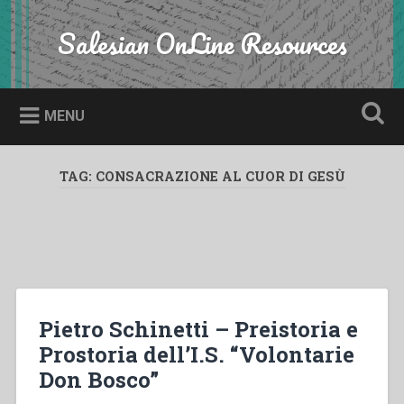
Skip
to
Salesian OnLine Resources
Search
content
MENU
TAG:
CONSACRAZIONE AL CUOR DI GESÙ
Pietro Schinetti – Preistoria e
Prostoria dell’I.S. “Volontarie
Don Bosco”