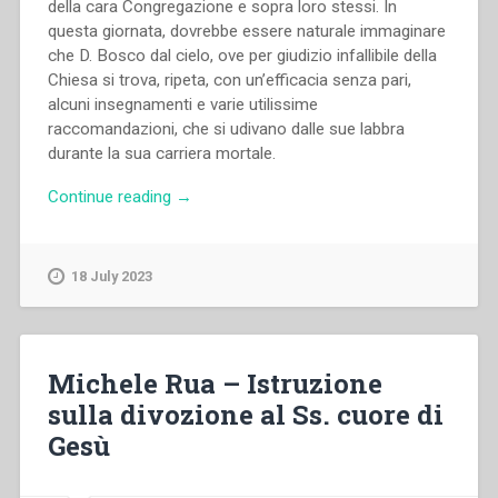
della cara Congregazione e sopra loro stessi. In
questa giornata, dovrebbe essere naturale immaginare
che D. Bosco dal cielo, ove per giudizio infallibile della
Chiesa si trova, ripeta, con un’efficacia senza pari,
alcuni insegnamenti e varie utilissime
raccomandazioni, che si udivano dalle sue labbra
durante la sua carriera mortale.
“Michele
Continue reading
→
Rua
–
La
18 July 2023
consacrazione
del
tempio
di
Michele Rua – Istruzione
Maria
sulla divozione al Ss. cuore di
Liberatrice.”
Gesù