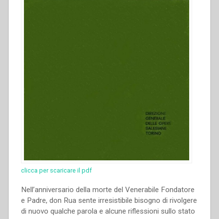
Sales”
clicca per scaricare il pdf
Nell’anniversario della morte del Venerabile Fondatore
e Padre, don Rua sente irresistibile bisogno di rivolgere
di nuovo qualche parola e alcune riflessioni sullo stato