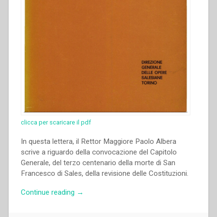
clicca per scaricare il pdf
In questa lettera, il Rettor Maggiore Paolo Albera
scrive a riguardo della convocazione del Capitolo
Generale, del terzo centenario della morte di San
Francesco di Sales, della revisione delle Costituzioni.
“Paolo
Continue reading
→
Albera
–