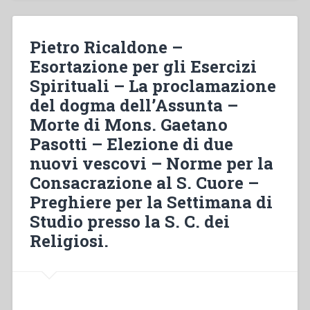
–
Giubileo
della
Pietro Ricaldone –
nostra
Esortazione per gli Esercizi
consacrazione
Spirituali – La proclamazione
al
cuore
del dogma dell’Assunta –
di
Morte di Mons. Gaetano
Gesù
Pasotti – Elezione di due
–
Centenario
nuovi vescovi – Norme per la
del
Consacrazione al S. Cuore –
primo
Preghiere per la Settimana di
sogno
Studio presso la S. C. dei
di
D.
Religiosi.
Bosco
–
Strenna
per
i