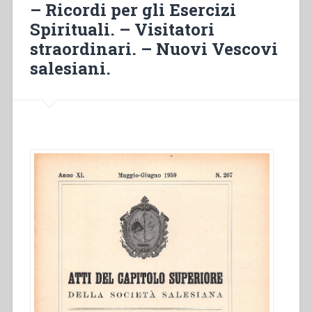
– Ricordi per gli Esercizi
di
Spirituali. – Visitatori
due
straordinari. – Nuovi Vescovi
nuovi
vescovi
salesiani.
–
Norme
per
la
Consacrazione
al
S.
Cuore
–
Preghiere
per
la
Settimana
di
Studio
presso