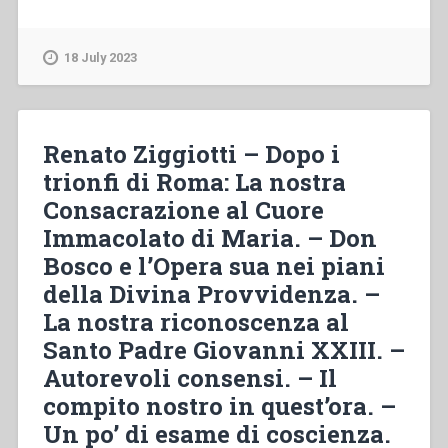
Ricaldone
–
Esortazione
18 July 2023
per
gli
Esercizi
Spirituali
Renato Ziggiotti – Dopo i
–
trionfi di Roma: La nostra
La
Consacrazione al Cuore
proclamazione
del
Immacolato di Maria. – Don
dogma
Bosco e l’Opera sua nei piani
dell’Assunta
della Divina Provvidenza. –
–
Morte
La nostra riconoscenza al
di
Santo Padre Giovanni XXIII. –
Mons.
Autorevoli consensi. – Il
Gaetano
compito nostro in quest’ora. –
Pasotti
–
Un po’ di esame di coscienza.
Elezione