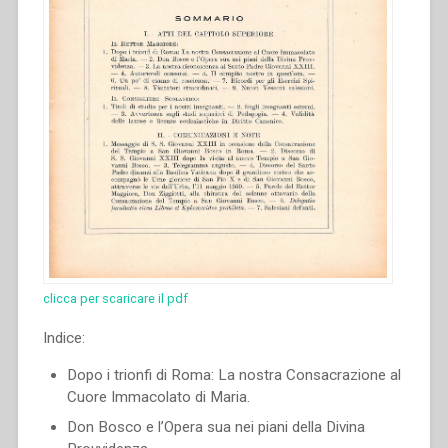
la
S.
C.
dei
Religiosi.”
clicca per scaricare il pdf
Indice:
Dopo i trionfi di Roma: La nostra Consacrazione al
Cuore Immacolato di Maria.
Don Bosco e l’Opera sua nei piani della Divina