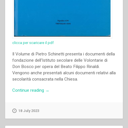
clicca per scaricare il pdf
Il Volume di Pietro Schinetti presenta i documenti della
fondazione dell’Istituto secolare delle Volontarie di
Don Bosco per opera del Beato Filippo Rinaldi.
Vengono anche presentati alcuni documenti relativi alla
secolarità consacrata nella Chiesa.
“Pietro
Continue reading
→
Schinetti
–
Preistoria
18 July 2023
e
Prostoria
dell’I.S.