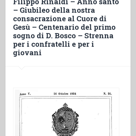
Filippo Rinaldi – Anno santo
Esercizi
di
– Giubileo della nostra
Spirituali.
spiritualità
–
consacrazione al Cuore di
salesiana”
Visitatori
Gesù – Centenario del primo
straordinari.
sogno di D. Bosco – Strenna
–
per i confratelli e per i
Nuovi
Vescovi
giovani
salesiani.”