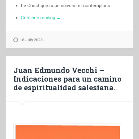
Le Christ quê nous suivons et contemplons.
“Juan
Continue reading
→
Edmundo
Vecchi
–
18 July 2023
lndications
pour
un
cheminemt
Juan Edmundo Vecchi –
de
Indicaciones para un camino
spiritualité
de espiritualidad salesiana.
salésienne”