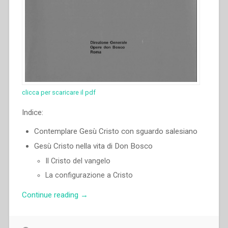
clicca per scaricare il pdf
Indice:
Contemplare Gesù Cristo con sguardo salesiano
Gesù Cristo nella vita di Don Bosco
Il Cristo del vangelo
La configurazione a Cristo
“Pascual
Continue reading
→
Chavez
Villanueva
–