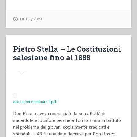
Chavez
Villanueva
–
18 July 2023
“But
who
do
you
Pietro Stella – Le Costituzioni
say
salesiane fino al 1888
that
I
am?”
(Mk
8,28).
Looking
at
clicca per scaricare il pdf
Christ
through
Don Bosco aveva cominciato la sua attività di
the
sacerdote educatore perché a Torino si era imbattuto
eyes
nel problema dei giovani socialmente sradicati e
of
sbandati. Il ’48 fu una data decisiva per Don Bosco,