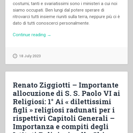
costumi; tanti e svariatissimi sono i ministeri a cui noi
siamo occupati. Ben lungi dal potere sperare di
ritrovarci tutti insieme riuniti sulla terra, neppure più ci è
dato di tutti conoscerci personalmente.
“Michele
Continue reading
→
Rua
–
Disastro
18 July 2023
Brasileno.
Avvisi
vari
e
Renato Ziggiotti – Importante
consigli.”
allocuzione di S. S. Paolo VI ai
Religiosi: 1° Ai « dilettissimi
figli » religiosi radunati per i
rispettivi Capitoli Generali –
Importanza e compiti degli