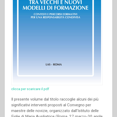
compiti
degli
Istituti
Religiosi
nella
Chiesa
–
Gli
immutabili
valori
dei
Consigli
Evangelici
–
La
disciplina,
clicca per scaricare il pdf
la
Il presente volume dal titolo raccoglie alcuni dei più
osservanza,
significativi interventi proposti al Convegno per
le
maestre delle novizie, organizzato dall’Istituto delle
iniziative
Figlie di Maria Ausiliatrice (Roma, 27 marzo-30 aprile