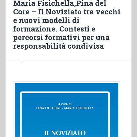
Maria Fisichella,Pina del
Paolo
Core – Il Noviziato tra vecchi
VI
e nuovi modelli di
ai
Religiosi:
formazione. Contesti e
1°
percorsi formativi per una
Ai
responsabilità condivisa
«
dilettissimi
figli
»
religiosi
radunati
per
i
rispettivi
Capitoli
Generali
–
Importanza
e