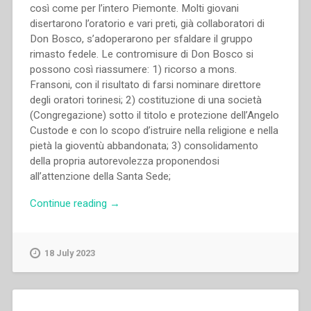
Don
così come per l’intero Piemonte. Molti giovani
Bosco”
disertarono l’oratorio e vari preti, già collaboratori di
Don Bosco, s’adoperarono per sfaldare il gruppo
rimasto fedele. Le contromisure di Don Bosco si
possono così riassumere: 1) ricorso a mons.
Fransoni, con il risultato di farsi nominare direttore
degli oratori torinesi; 2) costituzione di una società
(Congregazione) sotto il titolo e protezione dell’Angelo
Custode e con lo scopo d’istruire nella religione e nella
pietà la gioventù abbandonata; 3) consolidamento
della propria autorevolezza proponendosi
all’attenzione della Santa Sede;
“Pietro
Continue reading
→
Stella
–
Le
18 July 2023
Costituzioni
salesiane
fino
al