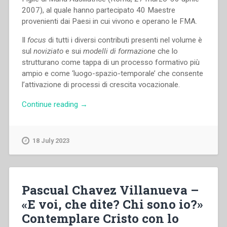
–
2007), al quale hanno partecipato 40 Maestre
Incremento,
provenienti dai Paesi in cui vivono e operano le FMA.
adattamento,
rinnovamento
Il
focus
di tutti i diversi contributi presenti nel volume è
–
sul
noviziato
e sui
modelli di formazione
che lo
Vita
strutturano come tappa di un processo formativo più
pastorale
ampio e come ‘luogo-spazio-temporale’ che consente
e
l’attivazione di processi di crescita vocazionale.
apostolato
odierno
“Maria
Continue reading
→
–
Fisichella,Pina
L’accordo
del
con
Core
18 July 2023
la,
–
Sacra
Il
Gerarchia
Noviziato
–
tra
Pascual Chavez Villanueva –
Paterna
vecchi
«E voi, che dite? Chi sono io?»
esortazione
e
e
Contemplare Cristo con lo
nuovi
Benedizione
modelli