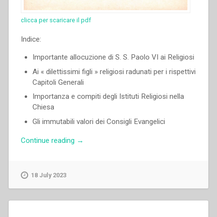
clicca per scaricare il pdf
Indice:
Importante allocuzione di S. S. Paolo VI ai Religiosi
Ai « dilettissimi figli » religiosi radunati per i rispettivi
Capitoli Generali
Importanza e compiti degli Istituti Religiosi nella
Chiesa
Gli immutabili valori dei Consigli Evangelici
“Renato
Continue reading
→
Ziggiotti
–
Importante
18 July 2023
allocuzione
di
S.
S.