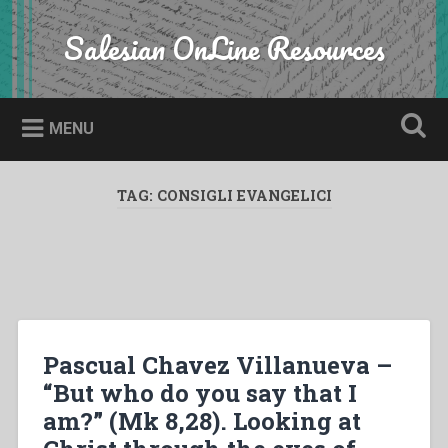
Skip
to
Salesian OnLine Resources
Search
content
MENU
TAG:
CONSIGLI EVANGELICI
Pascual Chavez Villanueva –
“But who do you say that I
am?” (Mk 8,28). Looking at