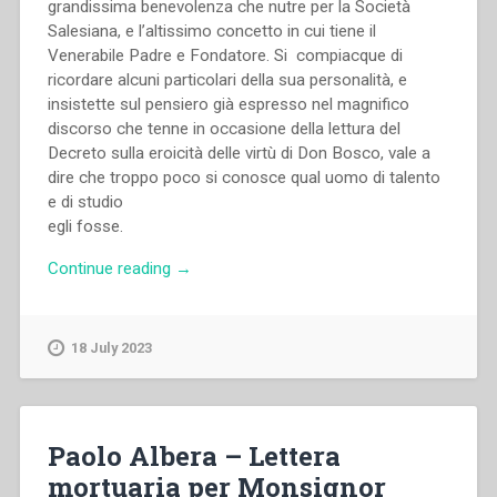
grandissima benevolenza che nutre per la Società
Salesiana, e l’altissimo concetto in cui tiene il
Venerabile Padre e Fondatore. Si compiacque di
ricordare alcuni particolari della sua personalità, e
insistette sul pensiero già espresso nel magnifico
discorso che tenne in occasione della lettura del
Decreto sulla eroicità delle virtù di Don Bosco, vale a
dire che troppo poco si conosce qual uomo di talento
e di studio
egli fosse.
“Filippo
Continue reading
→
Rinaldi
–
Udienza
18 July 2023
Pontificia
–
Missione
di
Paolo Albera – Lettera
Krishnagar
mortuaria per Monsignor
e