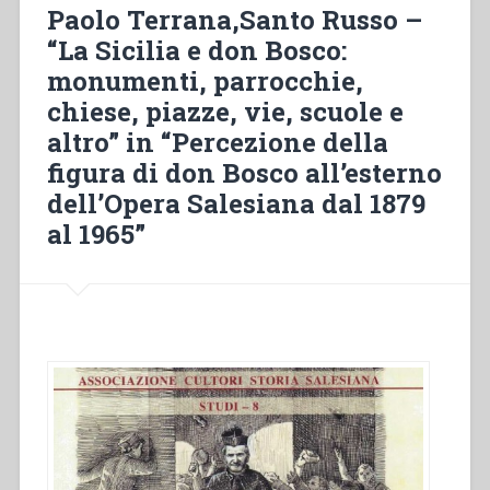
de
Paolo Terrana,Santo Russo –
la
“La Sicilia e don Bosco:
devoción
monumenti, parrocchie,
y
repercusiones
chiese, piazze, vie, scuole e
sociales
altro” in “Percezione della
del
figura di don Bosco all’esterno
proceso
de
dell’Opera Salesiana dal 1879
santidad
al 1965”
de
don
Bosco.
Argentina
1929
y
1934”
in
“Percezione
della
figura