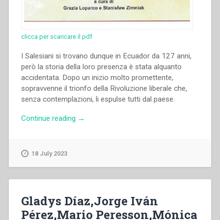
clicca per scaricare il pdf
I Salesiani si trovano dunque in Ecuador da 127 anni,
però la storia della loro presenza è stata alquanto
accidentata. Dopo un inizio molto promettente,
sopravvenne il trionfo della Rivoluzione liberale che,
senza contemplazioni, li espulse tutti dal paese.
“Juan
Continue reading
→
Bottasso
–
“Percezione
18 July 2023
della
figura
di
don
Gladys Díaz,Jorge Iván
Bosco
Pérez,Mario Peresson,Mónica
fuori