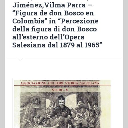
Jiménez,Vilma Parra –
dell’opera
salesiana
“Figura de don Bosco en
in
Colombia” in “Percezione
Ecuador”
della figura di don Bosco
in
“Percezione
all’esterno dell’Opera
della
Salesiana dal 1879 al 1965”
figura
di
don
Bosco
all’esterno
dell’Opera
Salesiana
dal
1879
al
1965””