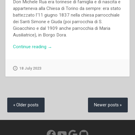
Don Michele Rua era torinese di famiglia e di nascita e
apparteneva alla Chiesa di Torino da sempre: era stato
battezzato l’11 giugno 1837 nella chiesa parrocchiale
dei Santi Simone e Giuda (poi parrocchia di S.
Gioacchino e dal 1909 anche parrocchia di Maria
Ausiliatrice), in Borgo Dora.
“Giuseppe
Continue reading
→
Tuninetti
–
Don
18 July 2023
Rua,
i
Salesiani,
le
Posts
Figlie
navigation
Older posts
Newer posts
di
Maria
Ausiliatrice
e
Facebook
YouTube
Google
GitHub
la