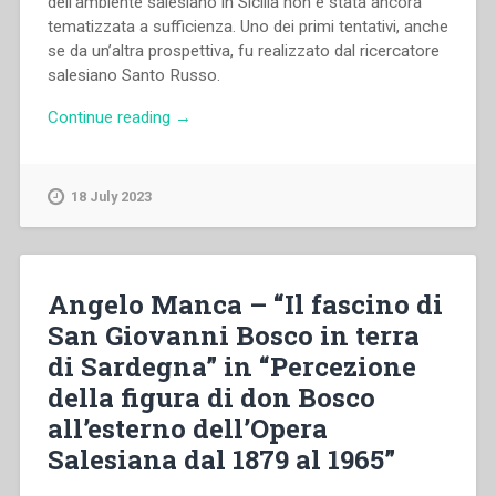
dell’ambiente salesiano in Sicilia non è stata ancora
tematizzata a sufficienza. Uno dei primi tentativi, anche
se da un’altra prospettiva, fu realizzato dal ricercatore
salesiano Santo Russo.
“Paolo
Continue reading
→
Terrana,Santo
Russo
–
18 July 2023
“La
Sicilia
e
don
Angelo Manca – “Il fascino di
Bosco:
San Giovanni Bosco in terra
monumenti,
di Sardegna” in “Percezione
parrocchie,
chiese,
della figura di don Bosco
piazze,
all’esterno dell’Opera
vie,
Salesiana dal 1879 al 1965”
scuole
e