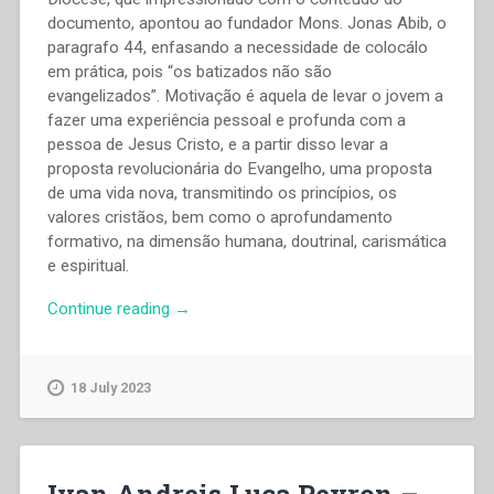
documento, apontou ao fundador Mons. Jonas Abib, o
paragrafo 44, enfasando a necessidade de colocálo
em prática, pois “os batizados não são
evangelizados”. Motivação é aquela de levar o jovem a
fazer uma experiência pessoal e profunda com a
pessoa de Jesus Cristo, e a partir disso levar a
proposta revolucionária do Evangelho, uma proposta
de uma vida nova, transmitindo os princípios, os
valores cristãos, bem como o aprofundamento
formativo, na dimensão humana, doutrinal, carismática
e espiritual.
“Edna
Continue reading
→
Regina
Rodrigues
de
18 July 2023
Carvalho,Tiago
Marcon
–
Evangelização