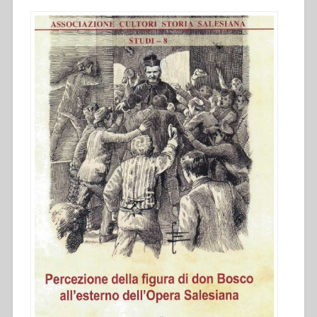
in
“Percezione
della
figura
di
don
Bosco
all’esterno
dell’Opera
Salesiana
dal
1879
al
1965””