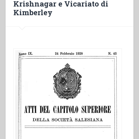
Krishnagar e Vicariato di
doing:
nuove
Kimberley
frontiere
di
pastorale
giovanile
ed
universitaria”