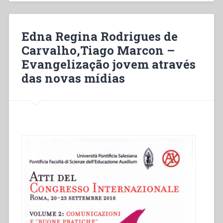
di
San
Giovanni
Edna Regina Rodrigues de
Bosco
Carvalho,Tiago Marcon –
in
Evangelização jovem através
terra
di
das novas mídias
Sardegna”
in
“Percezione
della
figura
di
don
Bosco
all’esterno
dell’Opera
Salesiana
dal
1879