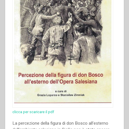
di
don
Bosco
all’esterno
dell’Opera
Salesiana
dal
1879
al
1965””
clicca per scaricare il pdf
La percezione della figura di don Bosco all’esterno