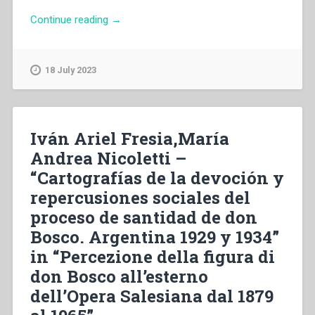
“Gladys
Continue reading
→
Díaz,Jorge
Iván
Pérez,Mario
18 July 2023
Peresson,Mónica
Jiménez,Vilma
Parra
–
Iván Ariel Fresia,María
“Figura
Andrea Nicoletti –
de
“Cartografías de la devoción y
don
Bosco
repercusiones sociales del
en
proceso de santidad de don
Colombia”
Bosco. Argentina 1929 y 1934”
in
“Percezione
in “Percezione della figura di
della
don Bosco all’esterno
figura
dell’Opera Salesiana dal 1879
di
don