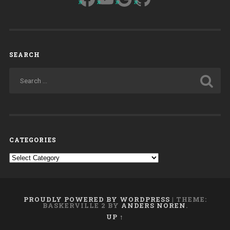
Chiesa
di
Torino
(1888-
1910)”
SEARCH
CATEGORIES
Categories
PROUDLY POWERED BY WORDPRESS
|
THEME:
BASKERVILLE 2 BY
ANDERS NOREN
.
UP ↑