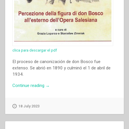
clica para descargar el pdf
El proceso de canonización de don Bosco fue
extenso. Se abrió en 1890 y culminó el 1 de abril de
1934.
“Iván
Continue reading
→
Ariel
Fresia,María
Andrea
18 July 2023
Nicoletti
–
“Cartografías