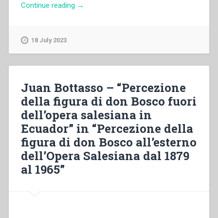
“Philomena
Continue reading
→
D’Souza
–
“The
18 July 2023
presence
of
don
Bosco
Juan Bottasso – “Percezione
in
della figura di don Bosco fuori
the
dell’opera salesiana in
undivided
diocese
Ecuador” in “Percezione della
of
figura di don Bosco all’esterno
Mangalore
dell’Opera Salesiana dal 1879
before
the
al 1965”
arrival
of
the
Salesians”