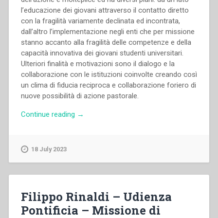
l’educazione dei giovani attraverso il contatto diretto
con la fragilità variamente declinata ed incontrata,
dall’altro l’implementazione negli enti che per missione
stanno accanto alla fragilità delle competenze e della
capacità innovativa dei giovani studenti universitari.
Ulteriori finalità e motivazioni sono il dialogo e la
collaborazione con le istituzioni coinvolte creando così
un clima di fiducia reciproca e collaborazione foriero di
nuove possibilità di azione pastorale.
“Ivan
Continue reading
→
Andreis,Luca
Peyron
–
18 July 2023
Learning
by
service
e
Filippo Rinaldi – Udienza
learning
Pontificia – Missione di
by