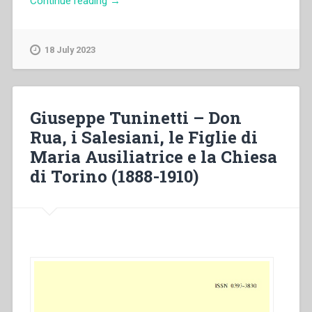
Continue reading
→
Albera
–
Lettera
18 July 2023
mortuaria
per
Monsignor
Giovanni
Giuseppe Tuninetti – Don
Marenco”
Rua, i Salesiani, le Figlie di
Maria Ausiliatrice e la Chiesa
di Torino (1888-1910)