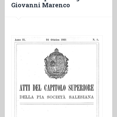
Giovanni Marenco
Vicariato
di
Kimberley”