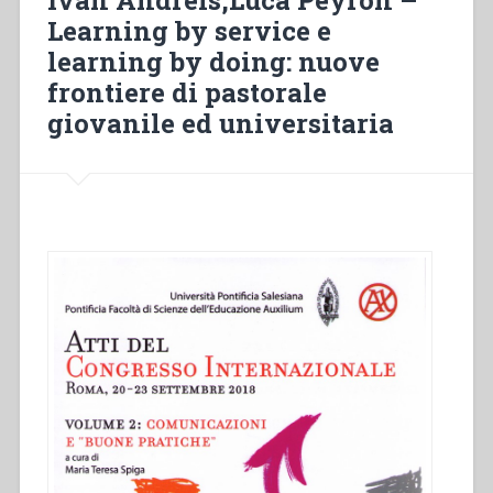
Ivan Andreis,Luca Peyron –
jovem
Learning by service e
através
learning by doing: nuove
das
novas
frontiere di pastorale
mídias”
giovanile ed universitaria