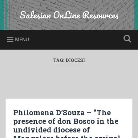
Skip
to
Salesian OnLine Resources
Search
content
MENU
TAG:
DIOCESI
Philomena D’Souza – “The
presence of don Bosco in the
undivided diocese of