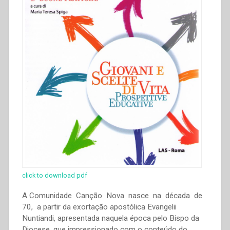
al
1965””
click to download pdf
A Comunidade Canção Nova nasce na década de
70, a partir da exortação apostólica Evangelii
Nuntiandi, apresentada naquela época pelo Bispo da
Diocese, que impressionado com o conteúdo do