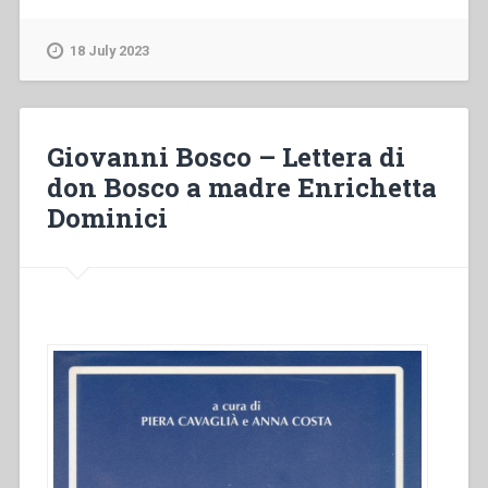
Posada
–
18 July 2023
Alle
origini
di
una
Giovanni Bosco – Lettera di
scelta.
don Bosco a madre Enrichetta
Don
Dominici
Bosco
Fondatore
di
un
Istituto
femminile”