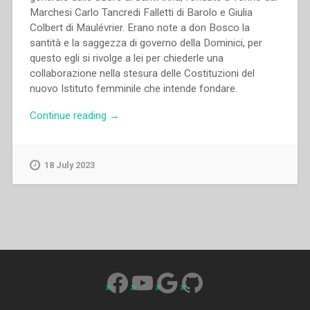
Marchesi Carlo Tancredi Falletti di Barolo e Giulia
Colbert di Maulévrier. Erano note a don Bosco la
santità e la saggezza di governo della Dominici, per
questo egli si rivolge a lei per chiederle una
collaborazione nella stesura delle Costituzioni del
nuovo Istituto femminile che intende fondare.
“Giovanni
Continue reading
→
Bosco
–
Lettera
18 July 2023
di
don
Bosco
a
madre
Enrichetta
Dominici”
Facebook
YouTube
Google
GitHub