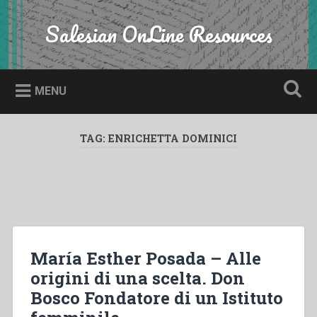
Skip
to
Salesian OnLine Resources
Search
content
MENU
TAG:
ENRICHETTA DOMINICI
María Esther Posada – Alle
origini di una scelta. Don
Bosco Fondatore di un Istituto