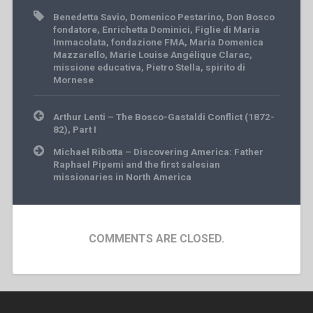
Benedetta Savio
,
Domenico Pestarino
,
Don Bosco
fondatore
,
Enrichetta Dominici
,
Figlie di Maria
Immacolata
,
fondazione FMA
,
Maria Domenica
Mazzarello
,
Marie Louise Angélique Clarac
,
missione educativa
,
Pietro Stella
,
spirito di
Mornese
Post
Arthur Lenti – The Bosco-Gastaldi Conflict (1872-
navigation
82), Part I
Michael Ribotta – Discovering America: Father
Raphael Pipemi and the first salesian
missionaries in North America
COMMENTS ARE CLOSED.