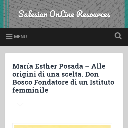
Skip
to
Salesian OnLine Resources
Search
content
MENU
María Esther Posada – Alle
origini di una scelta. Don
Bosco Fondatore di un Istituto
femminile