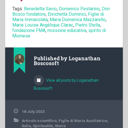
Tags:
Benedetta Savio
,
Domenico Pestarino
,
Don
Bosco fondatore
,
Enrichetta Dominici
,
Figlie di
Maria Immacolata
,
Maria Domenica Mazzarello
,
Marie Louise Angélique Clarac
,
Pietro Stella
,
fondazione FMA
,
missione educativa
,
spirito di
Mornese
Published by
Loganathan
Boscosoft
View all posts by Loganathan
Boscosoft
18 July 2023
Articolo scientifico
,
Figlie di Maria Ausiliatrice
,
Italia
,
Spiritualità
,
Storia