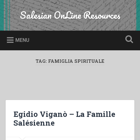
Skip
to
Salesian OnLine Resources
Search
content
MENU
TAG:
FAMIGLIA SPIRITUALE
Egidio Viganò – La Famille
Salésienne