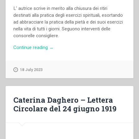
L’ autrice scrive in merito alla chiusura dei ritiri
destinati alla pratica degli esercizi spirituali, esortando
ad abbracciare la pratica della pietà e dei suoi esercizi
nella vita di tutti i giorni. Seguono interventi delle
consorelle consigliere.
“Caterina
Continue reading
→
Daghero
–
Lettera
18 July 2023
Circolare
del
24
settembre
Caterina Daghero – Lettera
1919”
Circolare del 24 giugno 1919