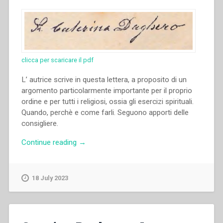
clicca per scaricare il pdf
L’ autrice scrive in questa lettera, a proposito di un
argomento particolarmente importante per il proprio
ordine e per tutti i religiosi, ossia gli esercizi spirituali.
Quando, perchè e come farli. Seguono apporti delle
consigliere.
“Caterina
Continue reading
→
Daghero
–
Lettera
18 July 2023
Circolare
del
24
giugno