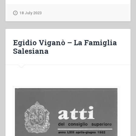
–
Lettera
18 July 2023
Circolare
del
24
luglio
Egidio Viganò – La Famiglia
1919”
Salesiana