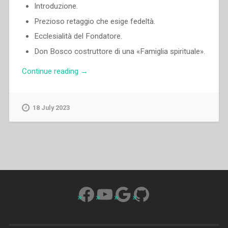
Introduzione.
Prezioso retaggio che esige fedeltà.
Ecclesialità del Fondatore.
Don Bosco costruttore di una «Famiglia spirituale».
“Egidio
Continue reading
→
Viganò
–
La
18 July 2023
Famiglia
Salesiana”
Facebook
YouTube
Google
GitHub