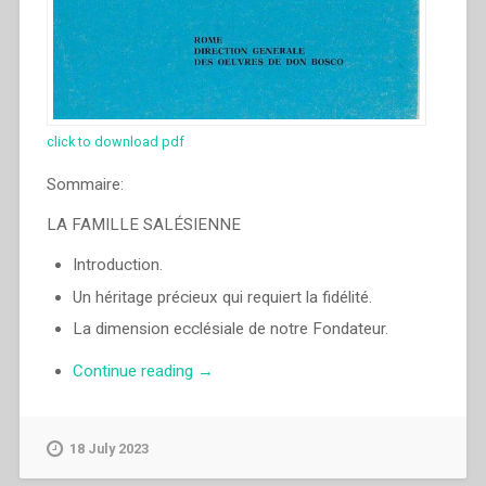
click to download pdf
Sommaire:
LA FAMILLE SALÉSIENNE
Introduction.
Un héritage précieux qui requiert la fidélité.
La dimension ecclésiale de notre Fondateur.
“Egidio
Continue reading
→
Viganò
–
La
18 July 2023
Famille