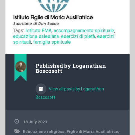
Tags:
Istituto FMA
,
accompagnamento spirituale
,
educazione salesiana
,
esercizi di pietà
,
esercizi
spirituali
,
famiglia spirituale
Published by
Loganathan
Boscosoft
View all posts by Loganathan
Boscosoft
18 July 2023
Educazione religiosa
,
Figlie di Maria Ausiliatrice
,