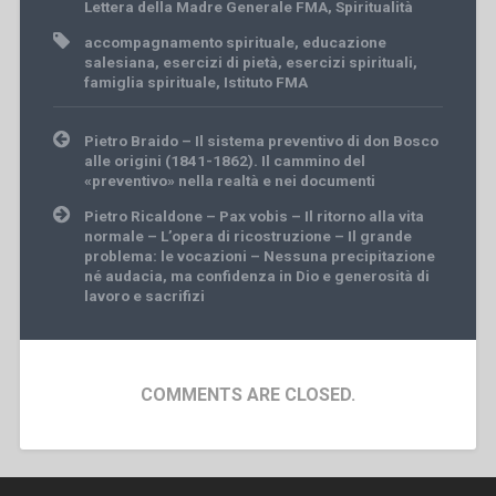
Lettera della Madre Generale FMA
,
Spiritualità
accompagnamento spirituale
,
educazione
salesiana
,
esercizi di pietà
,
esercizi spirituali
,
famiglia spirituale
,
Istituto FMA
Post
Pietro Braido – Il sistema preventivo di don Bosco
navigation
alle origini (1841-1862). Il cammino del
«preventivo» nella realtà e nei documenti
Pietro Ricaldone – Pax vobis – Il ritorno alla vita
normale – L’opera di ricostruzione – Il grande
problema: le vocazioni – Nessuna precipitazione
né audacia, ma confidenza in Dio e generosità di
lavoro e sacrifizi
COMMENTS ARE CLOSED.