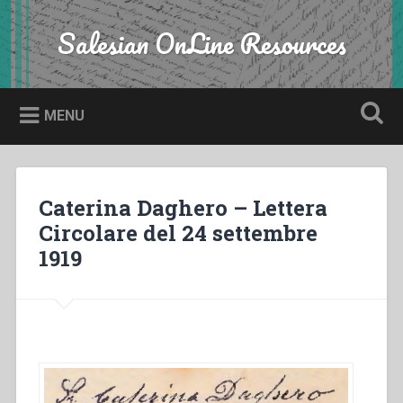
Skip
to
Salesian OnLine Resources
Search
content
MENU
Caterina Daghero – Lettera
Circolare del 24 settembre
1919