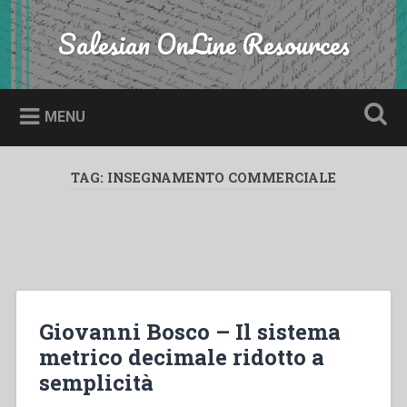
Skip
to
Salesian OnLine Resources
Search
content
MENU
TAG:
INSEGNAMENTO COMMERCIALE
Giovanni Bosco – Il sistema
metrico decimale ridotto a
semplicità