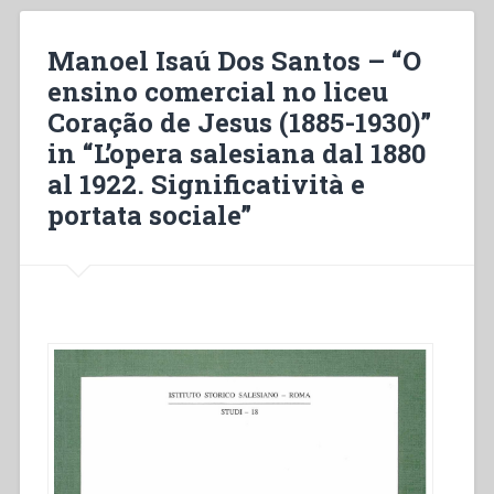
decimale
ridotto
Manoel Isaú Dos Santos – “O
a
ensino comercial no liceu
semplicità”
Coração de Jesus (1885-1930)”
in “L’opera salesiana dal 1880
al 1922. Significatività e
portata sociale”