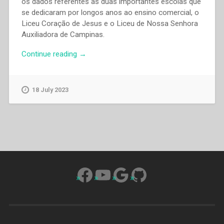
os dados referentes às duas importantes escolas que
se dedicaram por longos anos ao ensino comercial, o
Liceu Coração de Jesus e o Liceu de Nossa Senhora
Auxiliadora de Campinas.
“Manoel
Continue reading
→
Isaú
Dos
Santos
18 July 2023
–
“O
ensino
comercial
no
liceu
Coração
Facebook
YouTube
Google
GitHub
de
Jesus
(1885-
1930)”
in