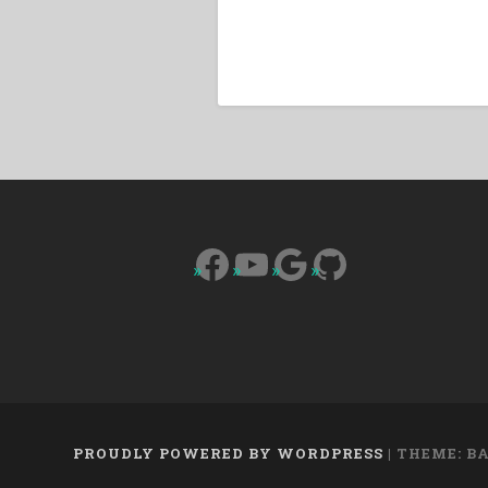
Facebook
YouTube
Google
GitHub
PROUDLY POWERED BY WORDPRESS
|
THEME: B