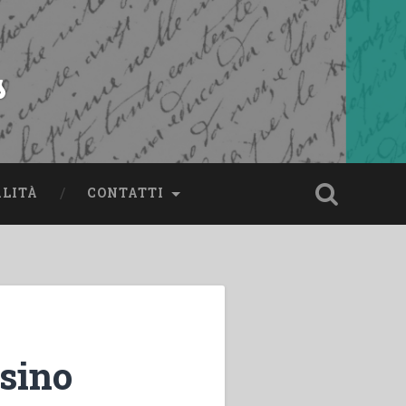
s
ALITÀ
CONTATTI
nsino