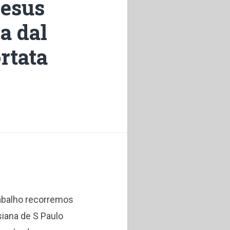
Jesus
na dal
ortata
rabalho recorremos
siana de S Paulo