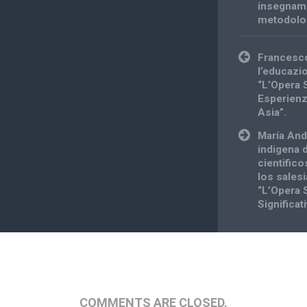
insegnam
metodolog
Post
Francesco
navigation
l’educazi
“L’Opera 
Esperienze
Asia”.
María And
indigena 
cientific
los sales
“L’Opera 
Significat
COMMENTS ARE CLOSED.