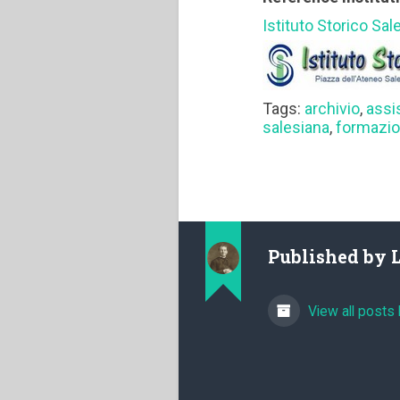
Istituto Storico Sal
Tags:
archivio
,
assi
salesiana
,
formazi
Published by
View all posts