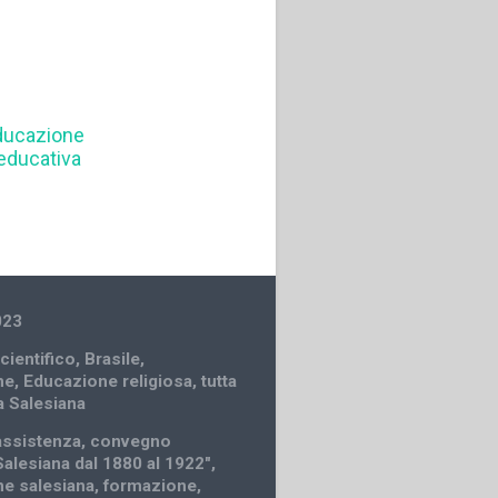
ducazione
educativa
023
cientifico
,
Brasile
,
ne
,
Educazione religiosa
,
tutta
a Salesiana
assistenza
,
convegno
Salesiana dal 1880 al 1922"
,
e salesiana
,
formazione
,