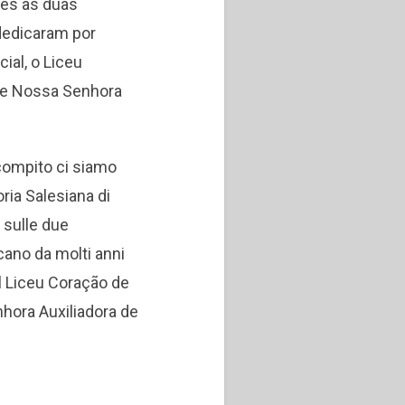
tes às duas
dedicaram por
ial, o Liceu
de Nossa Senhora
compito ci siamo
toria Salesiana di
 sulle due
cano da molti anni
l Liceu Coração de
nhora Auxiliadora de