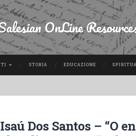
Salesian OnLine Resource
NTI
STORIA
EDUCAZIONE
SPIRITU
Isaú Dos Santos – “O e