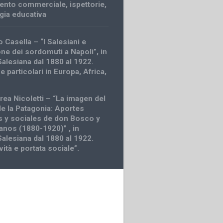
ento commerciale
,
ispettorie
,
ia educativa
 Casella – “I Salesiani e
one dei sordomuti a Napoli”, in
Salesiana dal 1880 al 1922.
 particolari in Europa, Africa,
rea Nicoletti – “La imagen del
de la Patagonia: Aportes
os y sociales de don Bosco y
ianos (1880-1920)” , in
Salesiana dal 1880 al 1922.
ività e portata sociale”.