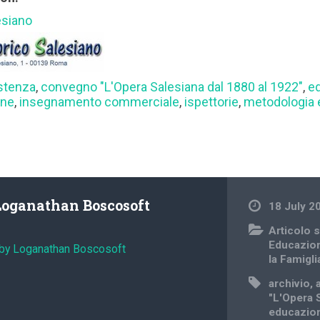
esiano
stenza
,
convegno "L'Opera Salesiana dal 1880 al 1922"
,
e
one
,
insegnamento commerciale
,
ispettorie
,
metodologia 
Loganathan Boscosoft
18 July 2
Articolo s
Educazio
 by Loganathan Boscosoft
la Famigli
archivio
,
"L'Opera 
educazion