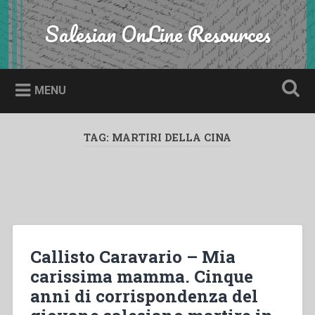
Skip
to
Salesian OnLine Resources
Search
content
MENU
TAG:
MARTIRI DELLA CINA
Callisto Caravario – Mia
carissima mamma. Cinque
anni di corrispondenza del