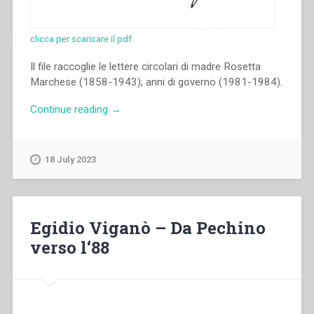
clicca per scaricare il pdf
Il file raccoglie le lettere circolari di madre Rosetta
Marchese (1858-1943); anni di governo (1981-1984).
“Rosetta
Continue reading
→
Marchese
–
Lettere
18 July 2023
circolari
di
madre
Rosetta
Egidio Viganò – Da Pechino
Marchese
verso l‘88
(n°
651-
663)”