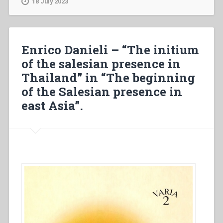
18 July 2023
Tau-
Tsui
punta
d’aratro.
Enrico Danieli – “The initium
Storia
of the salesian presence in
di
Thailand” in “The beginning
un
evento
of the Salesian presence in
di
east Asia”.
ieri
per
riflettere
sull’oggi…
La
vicenda
di
Mons.
Versiglia
e
don