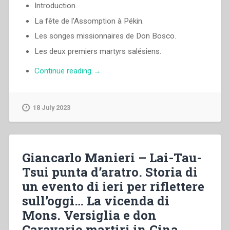
Introduction.
La fête de l’Assomption à Pékin.
Les songes missionnaires de Don Bosco.
Les deux premiers martyrs salésiens.
“Egidio
Continue reading
→
Viganò
–
Lettre
18 July 2023
de
Pékin
vers
l’année
Giancarlo Manieri – Lai-Tau-
’88”
Tsui punta d’aratro. Storia di
un evento di ieri per riflettere
sull’oggi… La vicenda di
Mons. Versiglia e don
Caravario martiri in Cina