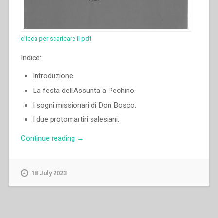
clicca per scaricare il pdf
Indice:
Introduzione.
La festa dell’Assunta a Pechino.
I sogni missionari di Don Bosco.
I due protomartiri salesiani.
“Egidio
Continue reading
→
Viganò
–
Da
18 July 2023
Pechino
verso
l‘88”