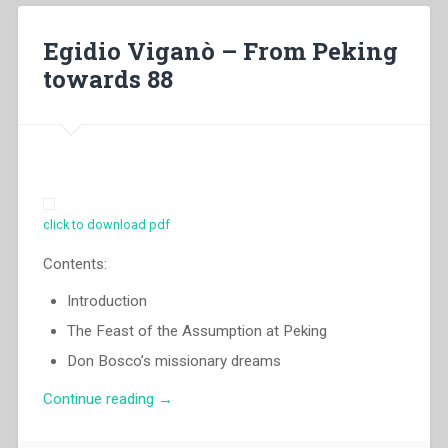
the
salesian
Egidio Viganò – From Peking
presence
towards 88
in
Thailand”
in
“The
beginning
of
the
click to download pdf
Salesian
presence
Contents:
in
east
Introduction
Asia”.”
The Feast of the Assumption at Peking
Don Bosco’s missionary dreams
“Egidio
Continue reading
→
Viganò
–