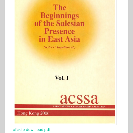
Caravario
martiri
in
Cina”
click to download pdf